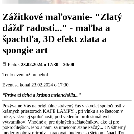
Zážitkové maľovanie- "Zlatý
dážď radosti..." - maľba a
špachtľa, 3D efekt zlata a
spongie art
Piatok
23.02.2024 o 17:30
–
20:00
Tento event už prebehol
Event sa konal 23.02.2024 o 17:30.
“Práve tá tichá a krásna melanchólia..."
Pozývame Vás na originálne strávený čas v skvelej spoločnosti v
krásnych priestoroch KAFE LAMPY... pri vínku a so štetcom v
ruke, v skvelej spoločnosti, pod vedením profesionálnych
výtvarníkov! Vhodné aj pre úplných začiatočníkov, ako aj pre
pokročilejších, lebo s nami sa umelcom stane každý... ! Nádherný
moderný obraz prírody... pracovať budeme so štetcom, špachtľou,