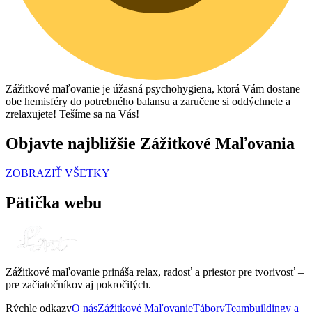
Zážitkové maľovanie je úžasná psychohygiena, ktorá Vám dostane
obe hemisféry do potrebného balansu a zaručene si oddýchnete a
zrelaxujete! Tešíme sa na Vás!
Objavte najbližšie Zážitkové Maľovania
ZOBRAZIŤ VŠETKY
Pätička webu
Zážitkové maľovanie prináša relax, radosť a priestor pre tvorivosť –
pre začiatočníkov aj pokročilých.
Rýchle odkazy
O nás
Zážitkové Maľovanie
Tábory
Teambuildingy a