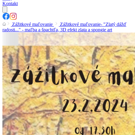
Kontakt
Zážitkové maľovanie
Zážitkové maľovanie- "Zlatý dážď
radosti..." - maľba a špachtľa, 3D efekt zlata a spongie art