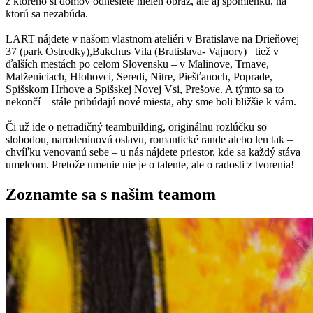
z ktorého si domov odnesiete nielen obraz, ale aj spomienku, na
ktorú sa nezabúda.
LART nájdete v našom vlastnom ateliéri v Bratislave na Drieňovej
37 (park Ostredky),Bakchus Vila (Bratislava- Vajnory) tiež v
ďalších mestách po celom Slovensku – v Malinove, Trnave,
Malženiciach, Hlohovci, Seredi, Nitre, Piešťanoch, Poprade,
Spišskom Hrhove a Spišskej Novej Vsi, Prešove. A týmto sa to
nekončí – stále pribúdajú nové miesta, aby sme boli bližšie k vám.
Či už ide o netradičný teambuilding, originálnu rozlúčku so
slobodou, narodeninovú oslavu, romantické rande alebo len tak –
chvíľku venovanú sebe – u nás nájdete priestor, kde sa každý stáva
umelcom. Pretože umenie nie je o talente, ale o radosti z tvorenia!
Zoznamte sa s našim teamom