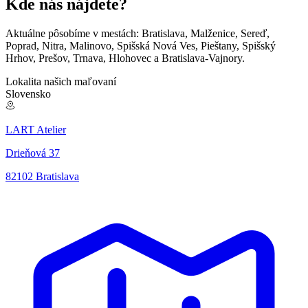
Kde nás nájdete?
Aktuálne pôsobíme v mestách: Bratislava, Malženice, Sereď,
Poprad, Nitra, Malinovo, Spišská Nová Ves, Pieštany, Spišský
Hrhov, Prešov, Trnava, Hlohovec a Bratislava-Vajnory.
©
CARTO
, ©
OpenStreetMap
contributors
Lokalita našich maľovaní
Slovensko
LART Atelier
Drieňová 37
Poprad
Spišský Hrhov
Prešov
Spišská Nová Ves
82102 Bratislava
Pieštany
Malženice
Hlohovec
Trnava
Nitra
Sereď
Bratislava-Vajnory
Bratislava
Malinovo