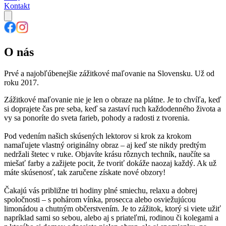
Kontakt
O nás
Prvé a najobľúbenejšie zážitkové maľovanie na Slovensku. Už od
roku 2017.
Zážitkové maľovanie nie je len o obraze na plátne. Je to chvíľa, keď
si doprajete čas pre seba, keď sa zastaví ruch každodenného života a
vy sa ponoríte do sveta farieb, pohody a radosti z tvorenia.
Pod vedením našich skúsených lektorov si krok za krokom
namaľujete vlastný originálny obraz – aj keď ste nikdy predtým
nedržali štetec v ruke. Objavíte krásu rôznych techník, naučíte sa
miešať farby a zažijete pocit, že tvoriť dokáže naozaj každý. Ak už
máte skúsenosť, tak zaručene získate nové obzory!
Čakajú vás približne tri hodiny plné smiechu, relaxu a dobrej
spoločnosti – s pohárom vínka, prosecca alebo osviežujúcou
limonádou a chutným občerstvením. Je to zážitok, ktorý si viete užiť
napríklad sami so sebou, alebo aj s priateľmi, rodinou či kolegami a