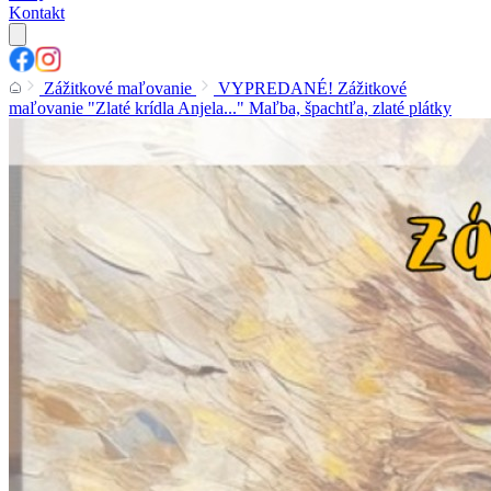
Kontakt
Zážitkové maľovanie
VYPREDANÉ! Zážitkové
maľovanie "Zlaté krídla Anjela..." Maľba, špachtľa, zlaté plátky