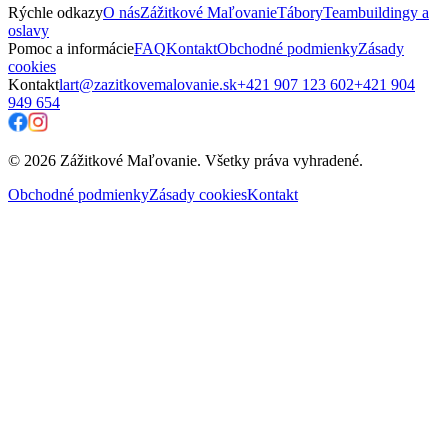
Rýchle odkazy
O nás
Zážitkové Maľovanie
Tábory
Teambuildingy a
oslavy
Pomoc a informácie
FAQ
Kontakt
Obchodné podmienky
Zásady
cookies
Kontakt
lart@zazitkovemalovanie.sk
+421 907 123 602
+421 904
949 654
© 2026 Zážitkové Maľovanie. Všetky práva vyhradené.
Obchodné podmienky
Zásady cookies
Kontakt