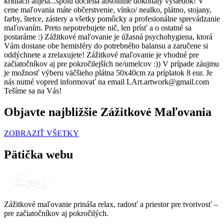
krídlach anjela...spolu docielia absolútne dokonalý výsledok! V
cene maľovania máte občerstvenie, vínko/ nealko, plátno, stojany,
farby, štetce, zástery a všetky pomôcky a profesionálne sprevádzanie
maľovaním. Preto nepotrebujete nič, len prísť a o ostatné sa
postaráme :) Zážitkové maľovanie je úžasná psychohygiena, ktorá
Vám dostane obe hemisféry do potrebného balansu a zaručene si
oddýchnete a zrelaxujete! Zážitkové maľovanie je vhodné pre
začiatočníkov aj pre pokročilejších ne/umelcov :)) V prípade záujmu
je možnosť výberu väčšieho plátna 50x40cm za príplatok 8 eur. Je
nás nutné vopred informovať na email LArt.artwork@gmail.com
Tešíme sa na Vás!
Objavte najbližšie Zážitkové Maľovania
ZOBRAZIŤ VŠETKY
Pätička webu
Zážitkové maľovanie prináša relax, radosť a priestor pre tvorivosť –
pre začiatočníkov aj pokročilých.