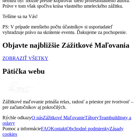
nemusí byť možné presne kopírovať dielo profesionálneho autora.
Práve v tom však spočíva krása vlastného umeleckého zážitku.
Tešíme sa na Vás!
PS: V prípade menšieho počtu účastníkov si usporiadateľ
vyhradzuje právo na skrátenie eventu. Ďakujeme za pochopenie.
Objavte najbližšie Zážitkové Maľovania
ZOBRAZIŤ VŠETKY
Pätička webu
Zážitkové maľovanie prináša relax, radosť a priestor pre tvorivosť –
pre začiatočníkov aj pokročilých.
Rýchle odkazy
O nás
Zážitkové Maľovanie
Tábory
Teambuildingy a
oslavy
Pomoc a informácie
FAQ
Kontakt
Obchodné podmienky
Zásady
cookies