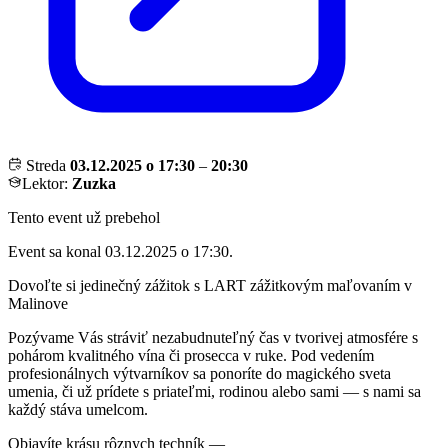
Streda
03.12.2025 o 17:30
–
20:30
Lektor:
Zuzka
Tento event už prebehol
Event sa konal 03.12.2025 o 17:30.
Dovoľte si jedinečný zážitok s LART zážitkovým maľovaním v
Malinove
Pozývame Vás stráviť nezabudnuteľný čas v tvorivej atmosfére s
pohárom kvalitného vína či prosecca v ruke. Pod vedením
profesionálnych výtvarníkov sa ponoríte do magického sveta
umenia, či už prídete s priateľmi, rodinou alebo sami — s nami sa
každý stáva umelcom.
Objavíte krásu rôznych techník —