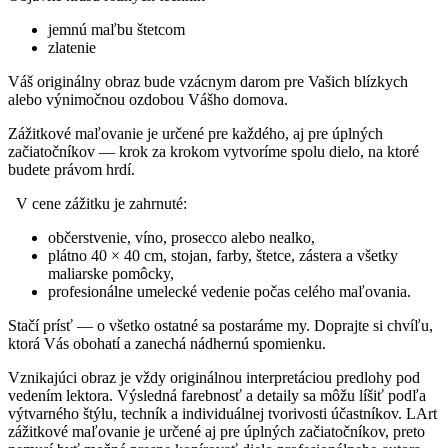
jemnú maľbu štetcom
zlatenie
Váš originálny obraz bude vzácnym darom pre Vašich blízkych
alebo výnimočnou ozdobou Vášho domova.
Zážitkové maľovanie je určené pre každého, aj pre úplných
začiatočníkov — krok za krokom vytvoríme spolu dielo, na ktoré
budete právom hrdí.
V cene zážitku je zahrnuté:
občerstvenie, víno, prosecco alebo nealko,
plátno 40 × 40 cm, stojan, farby, štetce, zástera a všetky
maliarske pomôcky,
profesionálne umelecké vedenie počas celého maľovania.
Stačí prísť — o všetko ostatné sa postaráme my. Doprajte si chvíľu,
ktorá Vás obohatí a zanechá nádhernú spomienku.
Vznikajúci obraz je vždy originálnou interpretáciou predlohy pod
vedením lektora. Výsledná farebnosť a detaily sa môžu líšiť podľa
výtvarného štýlu, techník a individuálnej tvorivosti účastníkov. LArt
zážitkové maľovanie je určené aj pre úplných začiatočníkov, preto