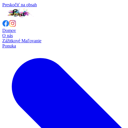
Preskočiť na obsah
Domov
O nás
Zážitkové Maľovanie
Ponuka