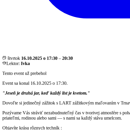
štvrtok
16.10.2025 o 17:30
–
20:30
Lektor:
Ivka
Tento event už prebehol
Event sa konal 16.10.2025 o 17:30.
"Jeseň je druhá jar, keď každý list je kvetom."
Dovoľte si jedinečný zážitok s LART zážitkovým maľovaním v Trna
Pozývame Vás stráviť nezabudnuteľný čas v tvorivej atmosfére s pohá
priateľmi, rodinou alebo sami — s nami sa každý stáva umelcom.
Objavíte krásu rôznych techník :