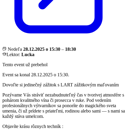
Nedeľa
28.12.2025 o 15:30
–
18:30
Lektor:
Lucka
Tento event už prebehol
Event sa konal 28.12.2025 o 15:30.
Dovoľte si jedinečný zážitok s LART zážitkovým maľovaním
Pozývame Vás stráviť nezabudnuteľný čas v tvorivej atmosfére s
pohárom kvalitného vína či prosecca v ruke. Pod vedením
profesionálnych výtvarníkov sa ponoríte do magického sveta
umenia, či už prídete s priateľmi, rodinou alebo sami — s nami sa
každý stáva umelcom.
Objavíte krásu rôznych techník :