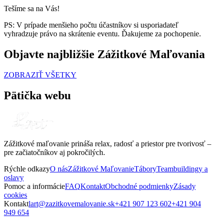
Tešíme sa na Vás!
PS: V prípade menšieho počtu účastníkov si usporiadateľ
vyhradzuje právo na skrátenie eventu. Ďakujeme za pochopenie.
Objavte najbližšie Zážitkové Maľovania
ZOBRAZIŤ VŠETKY
Pätička webu
Zážitkové maľovanie prináša relax, radosť a priestor pre tvorivosť –
pre začiatočníkov aj pokročilých.
Rýchle odkazy
O nás
Zážitkové Maľovanie
Tábory
Teambuildingy a
oslavy
Pomoc a informácie
FAQ
Kontakt
Obchodné podmienky
Zásady
cookies
Kontakt
lart@zazitkovemalovanie.sk
+421 907 123 602
+421 904
949 654