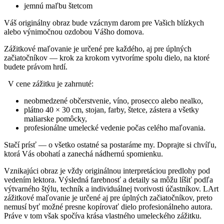
jemnú maľbu štetcom
Váš originálny obraz bude vzácnym darom pre Vašich blízkych
alebo výnimočnou ozdobou Vášho domova.
Zážitkové maľovanie je určené pre každého, aj pre úplných
začiatočníkov — krok za krokom vytvoríme spolu dielo, na ktoré
budete právom hrdí.
V cene zážitku je zahrnuté:
neobmedzené občerstvenie, víno, prosecco alebo nealko,
plátno 40 × 30 cm, stojan, farby, štetce, zástera a všetky
maliarske pomôcky,
profesionálne umelecké vedenie počas celého maľovania.
Stačí prísť — o všetko ostatné sa postaráme my. Doprajte si chvíľu,
ktorá Vás obohatí a zanechá nádhernú spomienku.
Vznikajúci obraz je vždy originálnou interpretáciou predlohy pod
vedením lektora. Výsledná farebnosť a detaily sa môžu líšiť podľa
výtvarného štýlu, techník a individuálnej tvorivosti účastníkov. LArt
zážitkové maľovanie je určené aj pre úplných začiatočníkov, preto
nemusí byť možné presne kopírovať dielo profesionálneho autora.
Práve v tom však spočíva krása vlastného umeleckého zážitku.