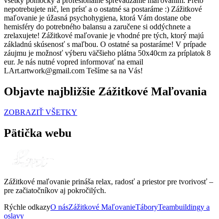
všetky pomôcky a profesionálne sprevádzanie maľovaním. Preto
nepotrebujete nič, len prísť a o ostatné sa postaráme :) Zážitkové
maľovanie je úžasná psychohygiena, ktorá Vám dostane obe
hemisféry do potrebného balansu a zaručene si oddýchnete a
zrelaxujete! Zážitkové maľovanie je vhodné pre tých, ktorý majú
základnú skúsenosť s maľbou. O ostatné sa postaráme! V prípade
záujmu je možnosť výberu väčšieho plátna 50x40cm za príplatok 8
eur. Je nás nutné vopred informovať na email
LArt.artwork@gmail.com Tešíme sa na Vás!
Objavte najbližšie Zážitkové Maľovania
ZOBRAZIŤ VŠETKY
Pätička webu
Zážitkové maľovanie prináša relax, radosť a priestor pre tvorivosť –
pre začiatočníkov aj pokročilých.
Rýchle odkazy
O nás
Zážitkové Maľovanie
Tábory
Teambuildingy a
oslavy