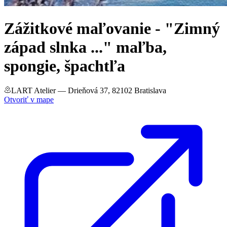
Zážitkové maľovanie - "Zimný
západ slnka ..." maľba,
spongie, špachtľa
LART Atelier
— Drieňová 37, 82102 Bratislava
Otvoriť v mape