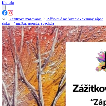
Kontakt
Zážitkové maľovanie
Zážitkové maľovanie - "Zimný západ
slnka ..." maľba, spongie, špachtľa