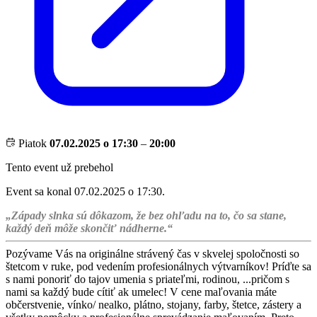
Piatok
07.02.2025 o 17:30
–
20:00
Tento event už prebehol
Event sa konal 07.02.2025 o 17:30.
„Západy slnka sú dôkazom, že bez ohľadu na to, čo sa stane,
každý deň môže skončiť nádherne.“
Pozývame Vás na originálne strávený čas v skvelej spoločnosti so
štetcom v ruke, pod vedením profesionálnych výtvarníkov! Príďte sa
s nami ponoriť do tajov umenia s priateľmi, rodinou, ...pričom s
nami sa každý bude cítiť ak umelec! V cene maľovania máte
občerstvenie, vínko/ nealko, plátno, stojany, farby, štetce, zástery a