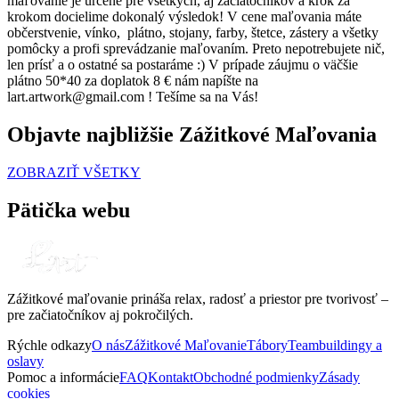
maľovanie je určené pre všetkých, aj začiatočníkov a krok za
krokom docielime dokonalý výsledok! V cene maľovania máte
občerstvenie, vínko, plátno, stojany, farby, štetce, zástery a všetky
pomôcky a profi sprevádzanie maľovaním. Preto nepotrebujete nič,
len prísť a o ostatné sa postaráme :) V prípade záujmu o väčšie
plátno 50*40 za doplatok 8 € nám napíšte na
lart.artwork@gmail.com ! Tešíme sa na Vás!
Objavte najbližšie Zážitkové Maľovania
ZOBRAZIŤ VŠETKY
Pätička webu
Zážitkové maľovanie prináša relax, radosť a priestor pre tvorivosť –
pre začiatočníkov aj pokročilých.
Rýchle odkazy
O nás
Zážitkové Maľovanie
Tábory
Teambuildingy a
oslavy
Pomoc a informácie
FAQ
Kontakt
Obchodné podmienky
Zásady
cookies