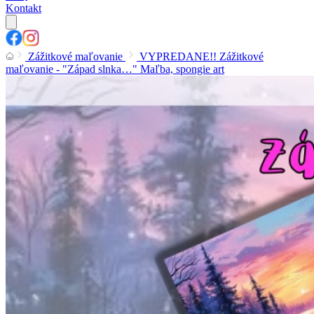
Kontakt
Zážitkové maľovanie
VYPREDANE!! Zážitkové
maľovanie - "Západ slnka…" Maľba, spongie art