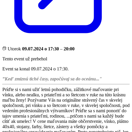
Utorok
09.07.2024 o 17:30
–
20:00
Tento event už prebehol
Event sa konal 09.07.2024 o 17:30.
”Keď zmiznú tiché časy, započúvaj sa do oceánu..."
Príďte si s nami užiť letnú pohodičku, zážitkové maľovanie pri
vínku, alebo nealku, s priateľmi a so štetcom v ruke na túto krásnu
maľbu ženy! Pozývame Vás na originálne strávený čas v skvelej
spoločnosti, pri vínku a so štetcom v ruke, v skvelej spoločnosti, pod
vedením profesionálnych výtvarníkov! Príďte sa s nami ponoriť do
tajov umenia s priateľmi, rodinou, ...pričom s nami sa každý bude
cítiť ak umelec! V cene maľovania máte občerstvenie, vínko, plátno
40x40, stojany, farby, štetce, zástery a všetky pomôcky a
profesionálne spravádzanie maľovaním. Preto nepotrebujete nič, len