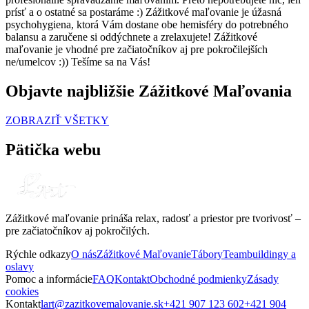
prísť a o ostatné sa postaráme :) Zážitkové maľovanie je úžasná
psychohygiena, ktorá Vám dostane obe hemisféry do potrebného
balansu a zaručene si oddýchnete a zrelaxujete! Zážitkové
maľovanie je vhodné pre začiatočníkov aj pre pokročilejších
ne/umelcov :)) Tešíme sa na Vás!
Objavte najbližšie Zážitkové Maľovania
ZOBRAZIŤ VŠETKY
Pätička webu
Zážitkové maľovanie prináša relax, radosť a priestor pre tvorivosť –
pre začiatočníkov aj pokročilých.
Rýchle odkazy
O nás
Zážitkové Maľovanie
Tábory
Teambuildingy a
oslavy
Pomoc a informácie
FAQ
Kontakt
Obchodné podmienky
Zásady
cookies
Kontakt
lart@zazitkovemalovanie.sk
+421 907 123 602
+421 904