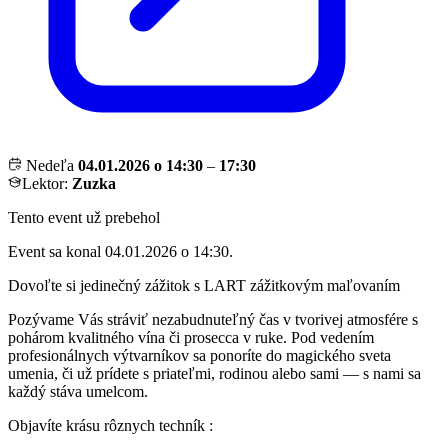
Nedeľa
04.01.2026 o 14:30
–
17:30
Lektor:
Zuzka
Tento event už prebehol
Event sa konal 04.01.2026 o 14:30.
Dovoľte si jedinečný zážitok s LART zážitkovým maľovaním
Pozývame Vás stráviť nezabudnuteľný čas v tvorivej atmosfére s
pohárom kvalitného vína či prosecca v ruke. Pod vedením
profesionálnych výtvarníkov sa ponoríte do magického sveta
umenia, či už prídete s priateľmi, rodinou alebo sami — s nami sa
každý stáva umelcom.
Objavíte krásu rôznych techník :