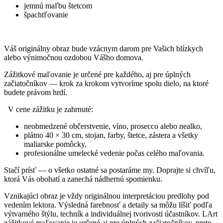
jemnú maľbu štetcom
špachtľovanie
Váš originálny obraz bude vzácnym darom pre Vašich blízkych
alebo výnimočnou ozdobou Vášho domova.
Zážitkové maľovanie je určené pre každého, aj pre úplných
začiatočníkov — krok za krokom vytvoríme spolu dielo, na ktoré
budete právom hrdí.
V cene zážitku je zahrnuté:
neobmedzené občerstvenie, víno, prosecco alebo nealko,
plátno 40 × 30 cm, stojan, farby, štetce, zástera a všetky
maliarske pomôcky,
profesionálne umelecké vedenie počas celého maľovania.
Stačí prísť — o všetko ostatné sa postaráme my. Doprajte si chvíľu,
ktorá Vás obohatí a zanechá nádhernú spomienku.
Vznikajúci obraz je vždy originálnou interpretáciou predlohy pod
vedením lektora. Výsledná farebnosť a detaily sa môžu líšiť podľa
výtvarného štýlu, techník a individuálnej tvorivosti účastníkov. LArt
zážitkové maľovanie je určené aj pre úplných začiatočníkov, preto