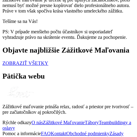
nemusí byť možné presne kopírovať dielo profesionálneho autora.
Práve v tom však spočíva krása vlastného umeleckého zážitku.
Tešíme sa na Vás!
PS: V prípade menšieho počtu účastníkov si usporiadateľ
vyhradzuje právo na skrátenie eventu. Ďakujeme za pochopenie.
Objavte najbližšie Zážitkové Maľovania
ZOBRAZIŤ VŠETKY
Pätička webu
Zážitkové maľovanie prináša relax, radosť a priestor pre tvorivosť –
pre začiatočníkov aj pokročilých.
Rýchle odkazy
O nás
Zážitkové Maľovanie
Tábory
Teambuildingy a
oslavy
Pomoc a informácie
FAQ
Kontakt
Obchodné podmienky
Zásady