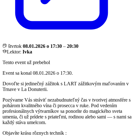
štvrtok
08.01.2026 o 17:30
–
20:30
Lektor:
Ivka
Tento event už prebehol
Event sa konal 08.01.2026 o 17:30.
Dovoľte si jedinečný zážitok s LART zážitkovým maľovaním v
Trnave v La Donuterii.
Pozývame Vás stráviť nezabudnuteľný čas v tvorivej atmosfére s
pohárom kvalitného vína či prosecca v ruke. Pod vedením
profesionálnych výtvarníkov sa ponoríte do magického sveta
umenia, či už prídete s priateľmi, rodinou alebo sami — s nami sa
každý stáva umelcom.
Objavíte krásu rôznych techník :