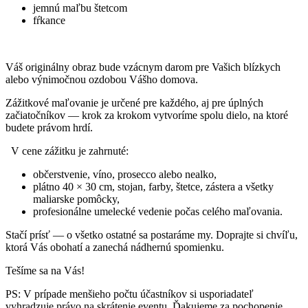
jemnú maľbu štetcom
fŕkance
Váš originálny obraz bude vzácnym darom pre Vašich blízkych
alebo výnimočnou ozdobou Vášho domova.
Zážitkové maľovanie je určené pre každého, aj pre úplných
začiatočníkov — krok za krokom vytvoríme spolu dielo, na ktoré
budete právom hrdí.
V cene zážitku je zahrnuté:
občerstvenie, víno, prosecco alebo nealko,
plátno 40 × 30 cm, stojan, farby, štetce, zástera a všetky
maliarske pomôcky,
profesionálne umelecké vedenie počas celého maľovania.
Stačí prísť — o všetko ostatné sa postaráme my. Doprajte si chvíľu,
ktorá Vás obohatí a zanechá nádhernú spomienku.
Tešíme sa na Vás!
PS: V prípade menšieho počtu účastníkov si usporiadateľ
vyhradzuje právo na skrátenie eventu. Ďakujeme za pochopenie.