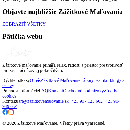
Objavte najbližšie Zážitkové Maľovania
ZOBRAZIŤ VŠETKY
Pätička webu
Zážitkové maľovanie prináša relax, radosť a priestor pre tvorivosť –
pre začiatočníkov aj pokročilých.
Rýchle odkazy
O nás
Zážitkové Maľovanie
Tábory
Teambuildingy a
oslavy
Pomoc a informácie
FAQ
Kontakt
Obchodné podmienky
Zásady
cookies
Kontakt
lart@zazitkovemalovanie.sk
+421 907 123 602
+421 904
949 654
© 2026 Zážitkové Maľovanie. Všetky práva vyhradené.