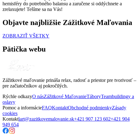
hemisféry do potrebného balansu a zaručene si oddýchnete a
zrelaxujete! Tešíme sa na Vás!
Objavte najbližšie Zážitkové Maľovania
ZOBRAZIŤ VŠETKY
Pätička webu
Zážitkové maľovanie prináša relax, radosť a priestor pre tvorivosť –
pre začiatočníkov aj pokročilých.
Rýchle odkazy
O nás
Zážitkové Maľovanie
Tábory
Teambuildingy a
oslavy
Pomoc a informácie
FAQ
Kontakt
Obchodné podmienky
Zásady
cookies
Kontakt
lart@zazitkovemalovanie.sk
+421 907 123 602
+421 904
949 654