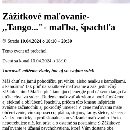
Zážitkové maľovanie-
,,Tango..."- maľba, špachtľa
Streda
10.04.2024 o 18:10
–
20:30
Tento event už prebehol
Event sa konal 10.04.2024 o 18:10.
Tancovať môžeme všade, hoc aj vo svojom srdci!
Máš chuť na jarnú pohodičku pri vínku, alebo nealku s kamoškami,
s kamošmi? Tak príď na zážitkové maľovanie a zaži jedinečný
zážitok s nimi! Maľba plná tancujúcej energie pod názvom tango ťa
určite chytí za srdce...Budeme maľovať akrylom a použiť môžeme
aj efektnú a obľúbenú špachtľu, pričom túto krásnu inšpiráciu
zvládne začiatočník aj pokročilý umelec! V cene maľovania máte
občerstvenie, vínko/prosecco, plátno, stojany, farby, štetce, zástery a
všetky pomôcky a profesionálne sprevádzanie maľovaním. Preto
nepotrebujete nič, len prísť a o ostatné sa postaráme :) Zážitkové
maľovanie je úžasná psychohygiena, ktorá Vám dostane obe