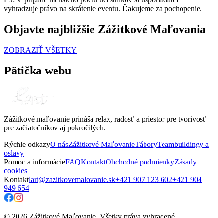
vyhradzuje právo na skrátenie eventu. Ďakujeme za pochopenie.
Objavte najbližšie Zážitkové Maľovania
ZOBRAZIŤ VŠETKY
Pätička webu
Zážitkové maľovanie prináša relax, radosť a priestor pre tvorivosť –
pre začiatočníkov aj pokročilých.
Rýchle odkazy
O nás
Zážitkové Maľovanie
Tábory
Teambuildingy a
oslavy
Pomoc a informácie
FAQ
Kontakt
Obchodné podmienky
Zásady
cookies
Kontakt
lart@zazitkovemalovanie.sk
+421 907 123 602
+421 904
949 654
© 2026 Zážitkové Maľovanie. Všetky práva vyhradené.