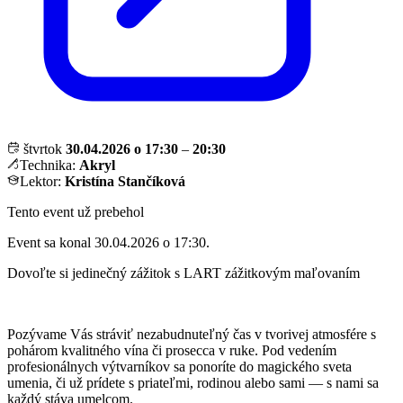
štvrtok
30.04.2026 o 17:30
–
20:30
Technika:
Akryl
Lektor:
Kristína Stančíková
Tento event už prebehol
Event sa konal 30.04.2026 o 17:30.
Dovoľte si jedinečný zážitok s LART zážitkovým maľovaním
Pozývame Vás stráviť nezabudnuteľný čas v tvorivej atmosfére s
pohárom kvalitného vína či prosecca v ruke. Pod vedením
profesionálnych výtvarníkov sa ponoríte do magického sveta
umenia, či už prídete s priateľmi, rodinou alebo sami — s nami sa
každý stáva umelcom.