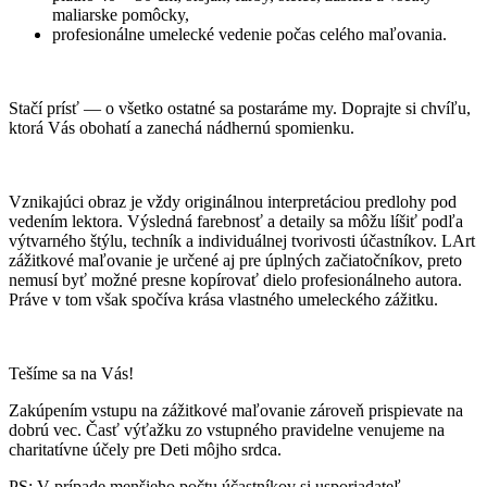
maliarske pomôcky,
profesionálne umelecké vedenie počas celého maľovania.
Stačí prísť — o všetko ostatné sa postaráme my. Doprajte si chvíľu,
ktorá Vás obohatí a zanechá nádhernú spomienku.
Vznikajúci obraz je vždy originálnou interpretáciou predlohy pod
vedením lektora. Výsledná farebnosť a detaily sa môžu líšiť podľa
výtvarného štýlu, techník a individuálnej tvorivosti účastníkov. LArt
zážitkové maľovanie je určené aj pre úplných začiatočníkov, preto
nemusí byť možné presne kopírovať dielo profesionálneho autora.
Práve v tom však spočíva krása vlastného umeleckého zážitku.
Tešíme sa na Vás!
Zakúpením vstupu na zážitkové maľovanie zároveň prispievate na
dobrú vec. Časť výťažku zo vstupného pravidelne venujeme na
charitatívne účely pre Deti môjho srdca.
PS: V prípade menšieho počtu účastníkov si usporiadateľ