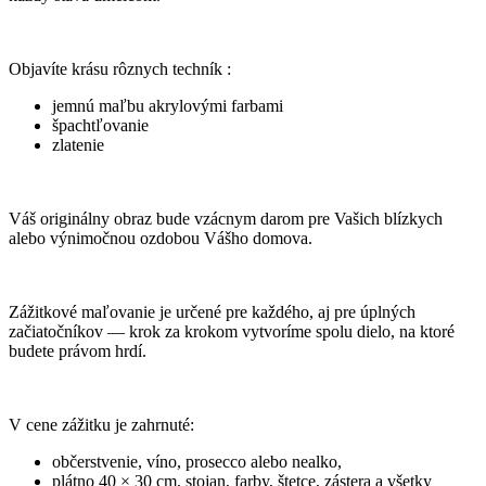
Objavíte krásu rôznych techník :
jemnú maľbu akrylovými farbami
špachtľovanie
zlatenie
Váš originálny obraz bude vzácnym darom pre Vašich blízkych
alebo výnimočnou ozdobou Vášho domova.
Zážitkové maľovanie je určené pre každého, aj pre úplných
začiatočníkov — krok za krokom vytvoríme spolu dielo, na ktoré
budete právom hrdí.
V cene zážitku je zahrnuté:
občerstvenie, víno, prosecco alebo nealko,
plátno 40 × 30 cm, stojan, farby, štetce, zástera a všetky