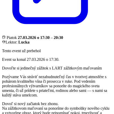
Piatok
27.03.2026 o 17:30
–
20:30
Lektor:
Lucka
Tento event už prebehol
Event sa konal 27.03.2026 o 17:30.
Dovoľte si jedinečný zážitok s LART zážitkovým maľovaním
Pozývame Vás stráviť nezabudnuteľný čas v tvorivej atmosfére s
pohárom kvalitného vína či prosecca v ruke. Pod vedením
profesionálnych výtvarníkov sa ponoríte do magického sveta
umenia, či už prídete s priateľmi, rodinou alebo sami — s nami sa
každý stáva umelcom.
Dovoľ si nový začiatok bez zhonu.
Na zážitkovom maľovaní sa ponoríme do symboliky nového cyklu
a vytvoríme obraz, ktorý bude pripomínať pokoj, trpezlivosť a