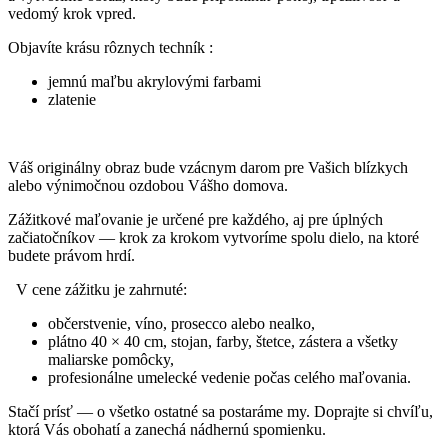
vedomý krok vpred.
Objavíte krásu rôznych techník :
jemnú maľbu akrylovými farbami
zlatenie
Váš originálny obraz bude vzácnym darom pre Vašich blízkych
alebo výnimočnou ozdobou Vášho domova.
Zážitkové maľovanie je určené pre každého, aj pre úplných
začiatočníkov — krok za krokom vytvoríme spolu dielo, na ktoré
budete právom hrdí.
V cene zážitku je zahrnuté:
občerstvenie, víno, prosecco alebo nealko,
plátno 40 × 40 cm, stojan, farby, štetce, zástera a všetky
maliarske pomôcky,
profesionálne umelecké vedenie počas celého maľovania.
Stačí prísť — o všetko ostatné sa postaráme my. Doprajte si chvíľu,
ktorá Vás obohatí a zanechá nádhernú spomienku.