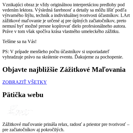
Vznikajúci obraz je vždy originálnou interpretáciou predlohy pod
vedením lektora. Výsledná farebnosť a detaily sa môžu líšiť podľa
výtvarného štýlu, techník a individuálnej tvorivosti účastníkov. LArt
zážitkové maľovanie je určené aj pre úplných začiatočníkov, preto
nemusí byť možné presne kopírovať dielo profesionálneho autora.
Práve v tom však spočíva krása vlastného umeleckého zážitku.
Tešíme sa na Vás!
PS: V prípade menšieho počtu účastníkov si usporiadateľ
vyhradzuje právo na skrátenie eventu. Ďakujeme za pochopenie.
Objavte najbližšie Zážitkové Maľovania
ZOBRAZIŤ VŠETKY
Pätička webu
Zážitkové maľovanie prináša relax, radosť a priestor pre tvorivosť –
pre začiatočníkov aj pokročilých.