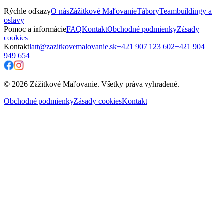
Rýchle odkazy
O nás
Zážitkové Maľovanie
Tábory
Teambuildingy a
oslavy
Pomoc a informácie
FAQ
Kontakt
Obchodné podmienky
Zásady
cookies
Kontakt
lart@zazitkovemalovanie.sk
+421 907 123 602
+421 904
949 654
© 2026 Zážitkové Maľovanie. Všetky práva vyhradené.
Obchodné podmienky
Zásady cookies
Kontakt