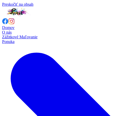
Preskočiť na obsah
Domov
O nás
Zážitkové Maľovanie
Ponuka