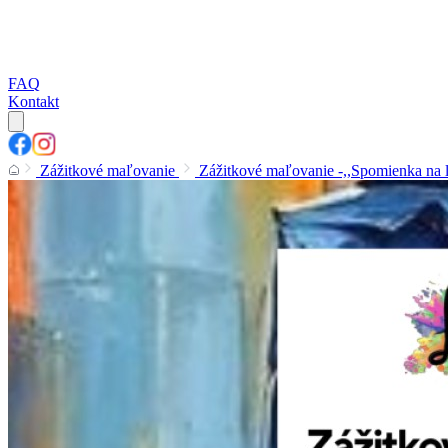
FAQ
Kontakt
Zážitkové maľovanie
Zážitkové maľovanie -,,Spomienka na le