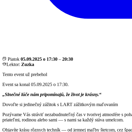
Piatok
05.09.2025 o 17:30
–
20:30
Lektor:
Zuzka
Tento event už prebehol
Event sa konal 05.09.2025 o 17:30.
„Slnečné lúče nám pripomínajú, že život je krásny.“
Dovoľte si jedinečný zážitok s LART zážitkovým maľovaním
Pozývame Vás stráviť nezabudnuteľný čas v tvorivej atmosfére s pohá
priateľmi, rodinou alebo sami — s nami sa každý stáva umelcom.
Objavíte krásu rôznych techník — od jemnej maľby štetcom, cez špac