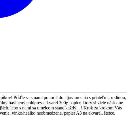
íkov! Príďte sa s nami ponoriť do tajov umenia s priateľmi, rodinou,
lny bavlnený coldpress akvarel 300g papier, ktorý si viete následne
jších, lebo s nami sa umelcom stane každý... ! Krok za krokom Vás
venie, vínko/nealko neobmedzene, papier A3 na akvarel, štetce,