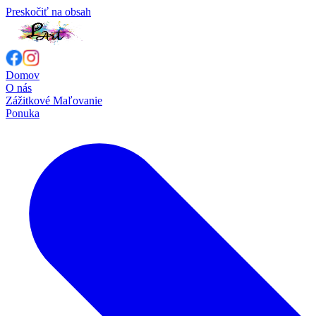
Preskočiť na obsah
Domov
O nás
Zážitkové Maľovanie
Ponuka