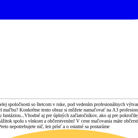
ej spoločnosti so štetcom v ruke, pod vedením profesionálnych výtvarn
rel maľbu? Konkrétne tento obraz si môžete namaľovať na A3 profesioná
fantáziou...Vhodné aj pre úplných začiatočníkov, ako aj pre pokročile
zážitok spolu s vínkom a občerstvením! V cene maľovania máte občerst
to nepotrebujete nič, len prísť a o ostatné sa postaráme