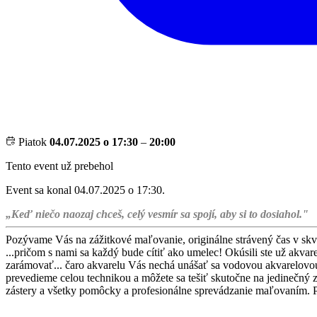
Piatok
04.07.2025 o 17:30
–
20:00
Tento event už prebehol
Event sa konal 04.07.2025 o 17:30.
„Keď niečo naozaj chceš, celý vesmír sa spojí, aby si to dosiahol."
Pozývame Vás na zážitkové maľovanie, originálne strávený čas v skvel
...pričom s nami sa každý bude cítiť ako umelec! Okúsili ste už akva
zarámovať... čaro akvarelu Vás nechá unášať sa vodovou akvarelovou 
prevedieme celou technikou a môžete sa tešiť skutočne na jedinečný 
zástery a všetky pomôcky a profesionálne sprevádzanie maľovaním. Pre