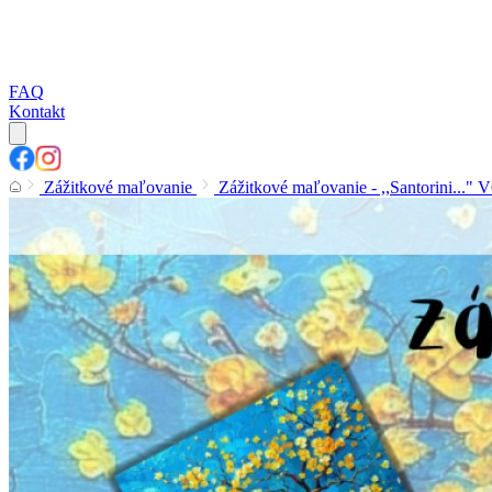
FAQ
Kontakt
Zážitkové maľovanie
Zážitkové maľovanie - ,,Santorini..