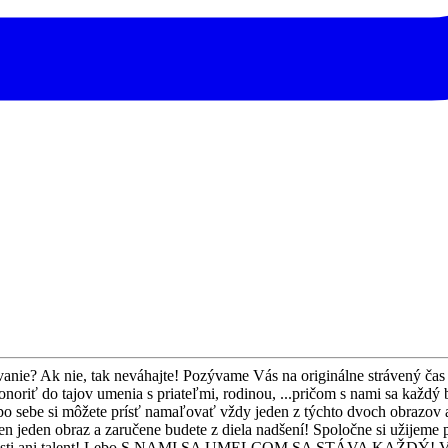
anie? Ak nie, tak neváhajte! Pozývame Vás na originálne strávený čas 
noriť do tajov umenia s priateľmi, rodinou, ...pričom s nami sa každý 
atky po sebe si môžete prísť namaľovať vždy jeden z týchto dvoch ob
 jeden obraz a zaručene budete z diela nadšení! Spoločne si užijeme poc
ti ani talent! Lebo S NAMI SA UMELCOM SA STÁVA KAŽDÝ! V cene 