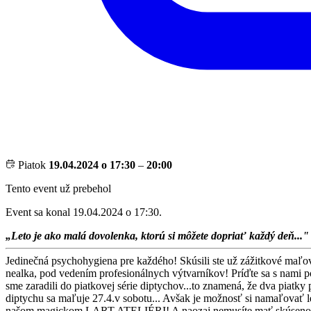
Piatok
19.04.2024 o 17:30
–
20:00
Tento event už prebehol
Event sa konal 19.04.2024 o 17:30.
„Leto je ako malá dovolenka, ktorú si môžete dopriať každý deň..."
Jedinečná psychohygiena pre každého! Skúsili ste už zážitkové maľov
nealka, pod vedením profesionálnych výtvarníkov! Príďte sa s nami po
sme zaradili do piatkovej série diptychov...to znamená, že dva pi
diptychu sa maľuje 27.4.v sobotu... Avšak je možnosť si namaľovať len
našom magickom LART ATELIÉRI! A naozaj nemusíte mať skúsenos