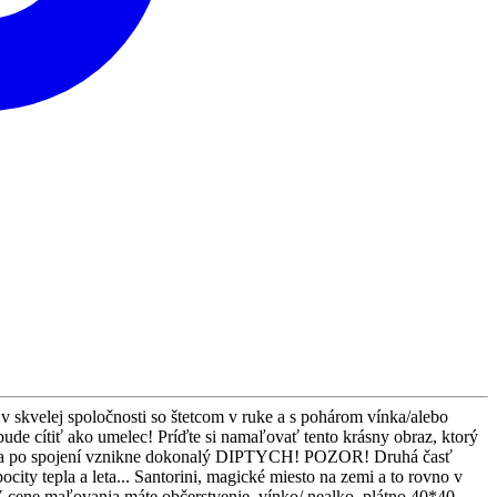
v skvelej spoločnosti so štetcom v ruke a s pohárom vínka/alebo
bude cítiť ako umelec! Príďte si namaľovať tento krásny obraz, ktorý
razov a po spojení vznikne dokonalý DIPTYCH! POZOR! Druhá časť
ity tepla a leta... Santorini, magické miesto na zemi a to rovno v
maľovania máte občerstvenie, vínko/ nealko, plátno 40*40,