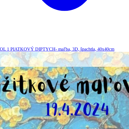
." VOL 1 PIATKOVÝ DIPTYCH- maľba, 3D, špachtla, 40x40cm