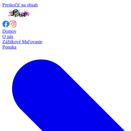
Preskočiť na obsah
Domov
O nás
Zážitkové Maľovanie
Ponuka