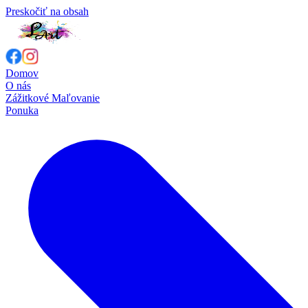
Preskočiť na obsah
Domov
O nás
Zážitkové Maľovanie
Ponuka