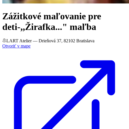
Zážitkové maľovanie pre
deti-,,Žirafka..." maľba
LART Atelier
— Drieňová 37, 82102 Bratislava
Otvoriť v mape