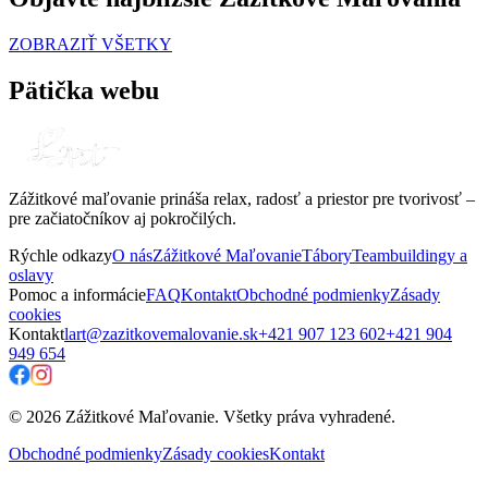
ZOBRAZIŤ VŠETKY
Pätička webu
Zážitkové maľovanie prináša relax, radosť a priestor pre tvorivosť –
pre začiatočníkov aj pokročilých.
Rýchle odkazy
O nás
Zážitkové Maľovanie
Tábory
Teambuildingy a
oslavy
Pomoc a informácie
FAQ
Kontakt
Obchodné podmienky
Zásady
cookies
Kontakt
lart@zazitkovemalovanie.sk
+421 907 123 602
+421 904
949 654
© 2026 Zážitkové Maľovanie. Všetky práva vyhradené.
Obchodné podmienky
Zásady cookies
Kontakt