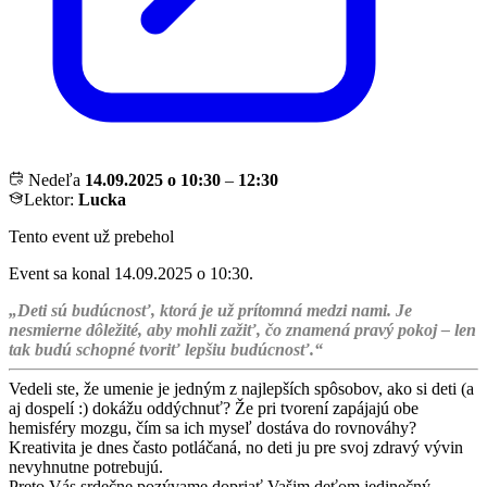
Nedeľa
14.09.2025 o 10:30
–
12:30
Lektor:
Lucka
Tento event už prebehol
Event sa konal 14.09.2025 o 10:30.
„Deti sú budúcnosť, ktorá je už prítomná medzi nami. Je
nesmierne dôležité, aby mohli zažiť, čo znamená pravý pokoj – len
tak budú schopné tvoriť lepšiu budúcnosť.“
Vedeli ste, že umenie je jedným z najlepších spôsobov, ako si deti (a
aj dospelí :) dokážu oddýchnuť? Že pri tvorení zapájajú obe
hemisféry mozgu, čím sa ich myseľ dostáva do rovnováhy?
Kreativita je dnes často potláčaná, no deti ju pre svoj zdravý vývin
nevyhnutne potrebujú.
Preto Vás srdečne pozývame dopriať Vašim deťom jedinečný