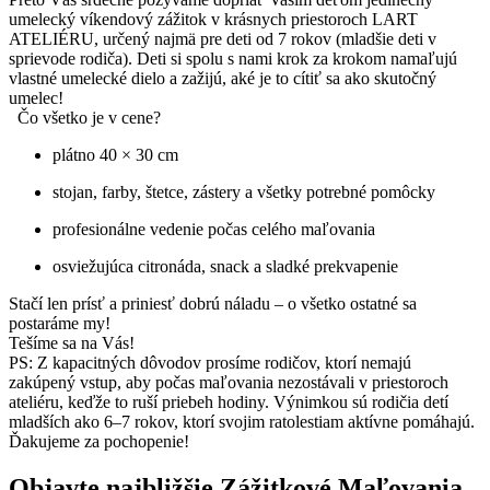
umelecký víkendový zážitok v krásnych priestoroch LART
ATELIÉRU, určený najmä pre deti od 7 rokov (mladšie deti v
sprievode rodiča). Deti si spolu s nami krok za krokom namaľujú
vlastné umelecké dielo a zažijú, aké je to cítiť sa ako skutočný
umelec!
Čo všetko je v cene?
plátno 40 × 30 cm
stojan, farby, štetce, zástery a všetky potrebné pomôcky
profesionálne vedenie počas celého maľovania
osviežujúca citronáda, snack a sladké prekvapenie
Stačí len prísť a priniesť dobrú náladu – o všetko ostatné sa
postaráme my!
Tešíme sa na Vás!
PS: Z kapacitných dôvodov prosíme rodičov, ktorí nemajú
zakúpený vstup, aby počas maľovania nezostávali v priestoroch
ateliéru, keďže to ruší priebeh hodiny. Výnimkou sú rodičia detí
mladších ako 6–7 rokov, ktorí svojim ratolestiam aktívne pomáhajú.
Ďakujeme za pochopenie!
Objavte najbližšie Zážitkové Maľovania