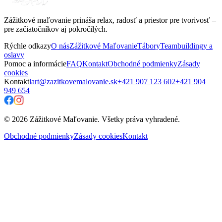
Zážitkové maľovanie prináša relax, radosť a priestor pre tvorivosť –
pre začiatočníkov aj pokročilých.
Rýchle odkazy
O nás
Zážitkové Maľovanie
Tábory
Teambuildingy a
oslavy
Pomoc a informácie
FAQ
Kontakt
Obchodné podmienky
Zásady
cookies
Kontakt
lart@zazitkovemalovanie.sk
+421 907 123 602
+421 904
949 654
© 2026 Zážitkové Maľovanie. Všetky práva vyhradené.
Obchodné podmienky
Zásady cookies
Kontakt