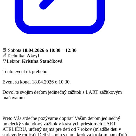
Sobota
18.04.2026 o 10:30
–
12:30
Technika:
Akryl
Lektor:
Kristína Stančíková
Tento event už prebehol
Event sa konal 18.04.2026 o 10:30.
Dovoľte svojim deťom jedinečný zážitok s LART zážitkovým
maľovaním
Preto Vás srdečne pozývame dopriať Vašim deťom jedinečný
umelecký víkendový zážitok v krásnych priestoroch LART
ATELIÉRU, určený najmä pre deti od 7 rokov (mladšie deti v
sprievode rodiča). Deti si spolu s nami krok za krokom namaľujú