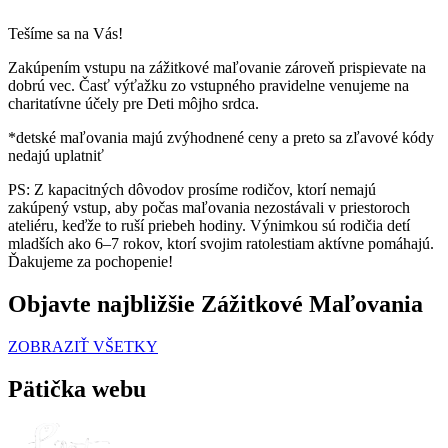
Tešíme sa na Vás!
Zakúpením vstupu na zážitkové maľovanie zároveň prispievate na
dobrú vec. Časť výťažku zo vstupného pravidelne venujeme na
charitatívne účely pre Deti môjho srdca.
*detské maľovania majú zvýhodnené ceny a preto sa zľavové kódy
nedajú uplatniť
PS: Z kapacitných dôvodov prosíme rodičov, ktorí nemajú
zakúpený vstup, aby počas maľovania nezostávali v priestoroch
ateliéru, keďže to ruší priebeh hodiny. Výnimkou sú rodičia detí
mladších ako 6–7 rokov, ktorí svojim ratolestiam aktívne pomáhajú.
Ďakujeme za pochopenie!
Objavte najbližšie Zážitkové Maľovania
ZOBRAZIŤ VŠETKY
Pätička webu