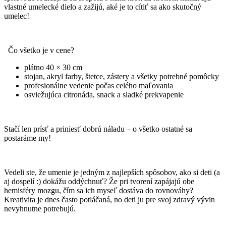
vlastné umelecké dielo a zažijú, aké je to cítiť sa ako skutočný
umelec!
Čo všetko je v cene?
plátno 40 × 30 cm
stojan, akryl farby, štetce, zástery a všetky potrebné pomôcky
profesionálne vedenie počas celého maľovania
osviežujúca citronáda, snack a sladké prekvapenie
Stačí len prísť a priniesť dobrú náladu – o všetko ostatné sa
postaráme my!
Vedeli ste, že umenie je jedným z najlepších spôsobov, ako si deti (a
aj dospelí :) dokážu oddýchnuť? Že pri tvorení zapájajú obe
hemisféry mozgu, čím sa ich myseľ dostáva do rovnováhy?
Kreativita je dnes často potláčaná, no deti ju pre svoj zdravý vývin
nevyhnutne potrebujú.