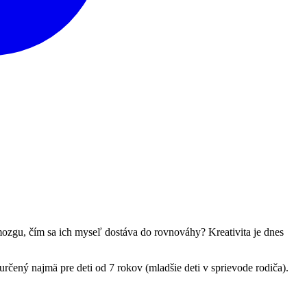
 mozgu, čím sa ich myseľ dostáva do rovnováhy? Kreativita je dnes
čený najmä pre deti od 7 rokov (mladšie deti v sprievode rodiča).