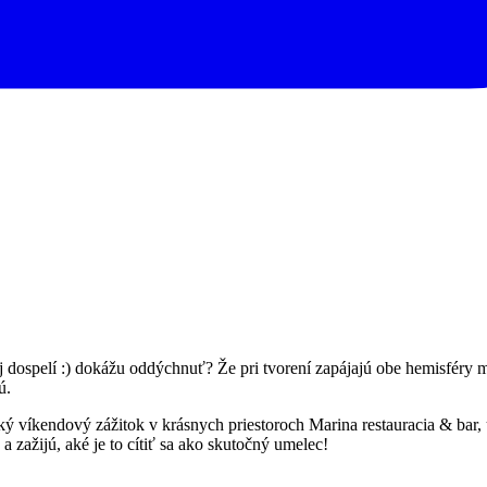
a aj dospelí :) dokážu oddýchnuť? Že pri tvorení zapájajú obe hemisféry
ú.
íkendový zážitok v krásnych priestoroch Marina restauracia & bar, ur
 zažijú, aké je to cítiť sa ako skutočný umelec!