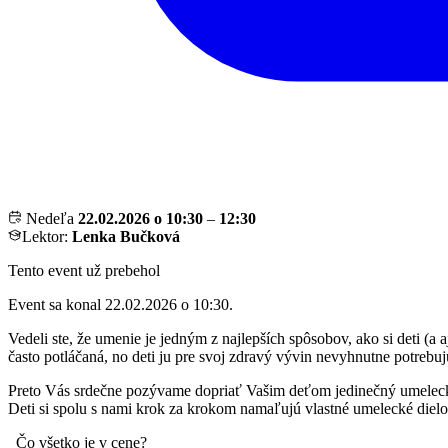
Nedeľa
22.02.2026 o 10:30
–
12:30
Lektor:
Lenka Bučková
Tento event už prebehol
Event sa konal 22.02.2026 o 10:30.
Vedeli ste, že umenie je jedným z najlepších spôsobov, ako si deti (
často potláčaná, no deti ju pre svoj zdravý vývin nevyhnutne potrebuj
Preto Vás srdečne pozývame dopriať Vašim deťom jedinečný umelecký v
Deti si spolu s nami krok za krokom namaľujú vlastné umelecké dielo a
Čo všetko je v cene?