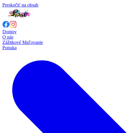
Preskočiť na obsah
Domov
O nás
Zážitkové Maľovanie
Ponuka