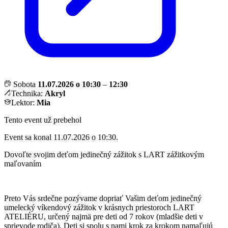
Sobota
11.07.2026 o 10:30
–
12:30
Technika:
Akryl
Lektor:
Mia
Tento event už prebehol
Event sa konal 11.07.2026 o 10:30.
Dovoľte svojim deťom jedinečný zážitok s LART zážitkovým
maľovaním
Preto Vás srdečne pozývame dopriať Vašim deťom jedinečný
umelecký víkendový zážitok v krásnych priestoroch LART
ATELIÉRU, určený najmä pre deti od 7 rokov (mladšie deti v
sprievode rodiča). Deti si spolu s nami krok za krokom namaľujú