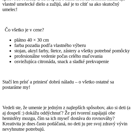
vlastné umelecké dielo a zažijú, aké je to cítiť sa ako skutočný
umelec!
Čo všetko je v cene?
plátno 40 × 30 cm
farba pozadia podľa vlastného výberu
stojan, akryl farby, štetce, zástery a všetky potrebné pomôcky
profesionálne vedenie počas celého maľovania
osviežujúca citronáda, snack a sladké prekvapenie
Stačí len prísť a priniesť dobrú náladu – o všetko ostatné sa
postaráme my!
Vedeli ste, že umenie je jedným z najlepších spôsobov, ako si deti (a
aj dospelí :) dokážu oddýchnuť? Že pri tvorení zapájajú obe
hemisféry mozgu, čím sa ich myseľ dostáva do rovnováhy?
Kreativita je dnes často potláčaná, no deti ju pre svoj zdravý vývin
nevyhnutne potrebujú.