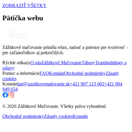
ZOBRAZIŤ VŠETKY
Pätička webu
Zážitkové maľovanie prináša relax, radosť a priestor pre tvorivosť –
pre začiatočníkov aj pokročilých.
Rýchle odkazy
O nás
Zážitkové Maľovanie
Tábory
Teambuildingy a
oslavy
Pomoc a informácie
FAQ
Kontakt
Obchodné podmienky
Zásady
cookies
Kontakt
lart@zazitkovemalovanie.sk
+421 907 123 602
+421 904
949 654
© 2026 Zážitkové Maľovanie. Všetky práva vyhradené.
Obchodné podmienky
Zásady cookies
Kontakt