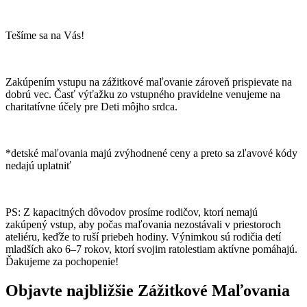
Tešíme sa na Vás!
Zakúpením vstupu na zážitkové maľovanie zároveň prispievate na
dobrú vec. Časť výťažku zo vstupného pravidelne venujeme na
charitatívne účely pre Deti môjho srdca.
*detské maľovania majú zvýhodnené ceny a preto sa zľavové kódy
nedajú uplatniť
PS: Z kapacitných dôvodov prosíme rodičov, ktorí nemajú
zakúpený vstup, aby počas maľovania nezostávali v priestoroch
ateliéru, keďže to ruší priebeh hodiny. Výnimkou sú rodičia detí
mladších ako 6–7 rokov, ktorí svojim ratolestiam aktívne pomáhajú.
Ďakujeme za pochopenie!
Objavte najbližšie Zážitkové Maľovania