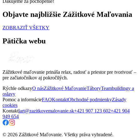
Ďakujeme za pochopenie!
Objavte najbližšie Zážitkové Maľovania
ZOBRAZIŤ VŠETKY
Pätička webu
Zážitkové maľovanie prináša relax, radosť a priestor pre tvorivosť –
pre začiatočníkov aj pokročilých.
Rýchle odkazy
O nás
Zážitkové Maľovanie
Tábory
Teambuildingy a
oslavy
Pomoc a informácie
FAQ
Kontakt
Obchodné podmienky
Zásady
cookies
Kontakt
lart@zazitkovemalovanie.sk
+421 907 123 602
+421 904
949 654
© 2026 Zážitkové Maľovanie. Všetky práva vyhradené.