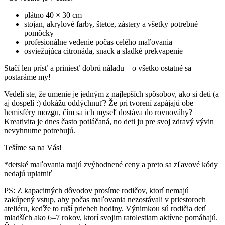
plátno 40 × 30 cm
stojan, akrylové farby, štetce, zástery a všetky potrebné
pomôcky
profesionálne vedenie počas celého maľovania
osviežujúca citronáda, snack a sladké prekvapenie
Stačí len prísť a priniesť dobrú náladu – o všetko ostatné sa
postaráme my!
Vedeli ste, že umenie je jedným z najlepších spôsobov, ako si deti (a
aj dospelí :) dokážu oddýchnuť? Že pri tvorení zapájajú obe
hemisféry mozgu, čím sa ich myseľ dostáva do rovnováhy?
Kreativita je dnes často potláčaná, no deti ju pre svoj zdravý vývin
nevyhnutne potrebujú.
Tešíme sa na Vás!
*detské maľovania majú zvýhodnené ceny a preto sa zľavové kódy
nedajú uplatniť
PS: Z kapacitných dôvodov prosíme rodičov, ktorí nemajú
zakúpený vstup, aby počas maľovania nezostávali v priestoroch
ateliéru, keďže to ruší priebeh hodiny. Výnimkou sú rodičia detí
mladších ako 6–7 rokov, ktorí svojim ratolestiam aktívne pomáhajú.