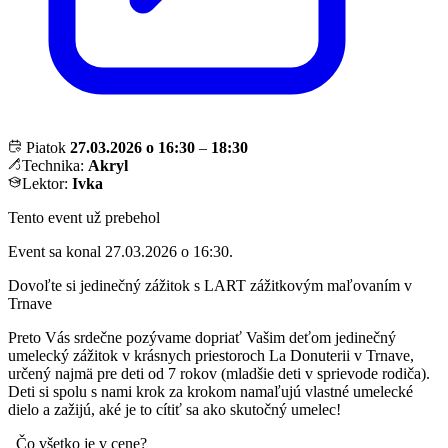
Piatok
27.03.2026 o 16:30
–
18:30
Technika:
Akryl
Lektor:
Ivka
Tento event už prebehol
Event sa konal 27.03.2026 o 16:30.
Dovoľte si jedinečný zážitok s LART zážitkovým maľovaním v
Trnave
Preto Vás srdečne pozývame dopriať Vašim deťom jedinečný
umelecký zážitok v krásnych priestoroch La Donuterii v Trnave,
určený najmä pre deti od 7 rokov (mladšie deti v sprievode rodiča).
Deti si spolu s nami krok za krokom namaľujú vlastné umelecké
dielo a zažijú, aké je to cítiť sa ako skutočný umelec!
Čo všetko je v cene?