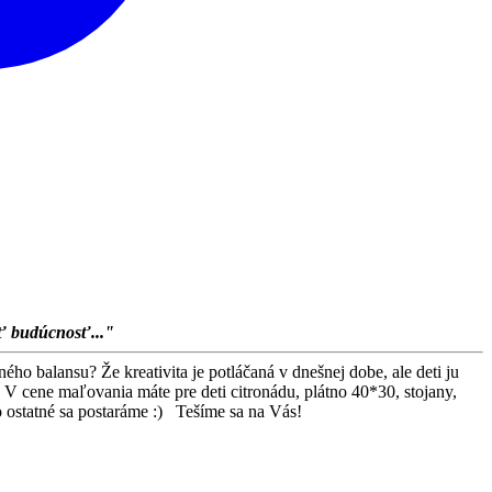
iť budúcnosť..."
ho balansu? Že kreativita je potláčaná v dnešnej dobe, ale deti ju
 cene maľovania máte pre deti citronádu, plátno 40*30, stojany,
 o ostatné sa postaráme :) Tešíme sa na Vás!