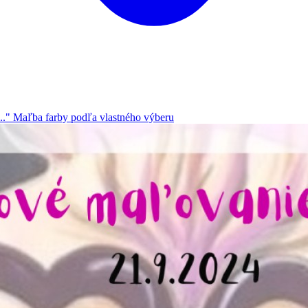
." Maľba farby podľa vlastného výberu