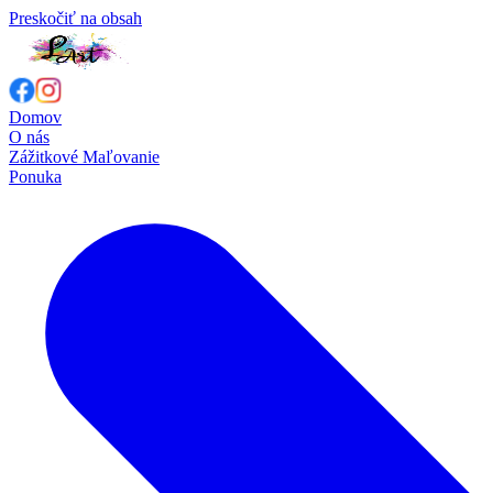
Preskočiť na obsah
Domov
O nás
Zážitkové Maľovanie
Ponuka