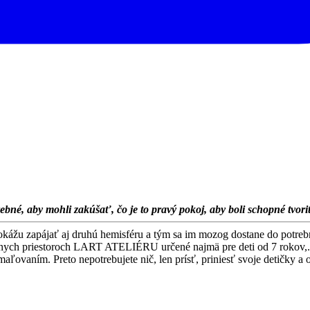
ebné, aby mohli zakúšať, čo je to pravý pokoj, aby boli schopné tvor
okážu zapájať aj druhú hemisféru a tým sa im mozog dostane do potrebné
nych priestoroch LART ATELIÉRU určené najmä pre deti od 7 rokov,. V
maľovaním. Preto nepotrebujete nič, len prísť, priniesť svoje detičky a