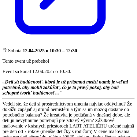
Sobota
12.04.2025 o 10:30
–
12:30
Tento event už prebehol
Event sa konal 12.04.2025 o 10:30.
„Deti sú budúcnosť, ktorá je už prítomná medzi nami; je veľmi
potrebné, aby mohli zakúšať, čo je to pravý pokoj, aby boli
schopné tvoriť budúcnosť..."
Vedeli ste, že deti si prostredníctvom umenia najviac oddýchnu? Že
dokážu zapájať aj druhú hemisféru a tým sa im mozog dostane do
potrebného balansu? Že kreativita je potláčaná v dnešnej dobe, ale
deti ju nevyhnutne potrebujú pre zdravý vývin? Zážitkové
maľovanie v krásnych priestoroch LART ATELIÉRU určené najmä
pre deti od 7 rokov (menšie detičky s rodičom) V cene maľovania
máte pre deti citronádu, plátno 40*30, stojany, farby, štetce, zástery