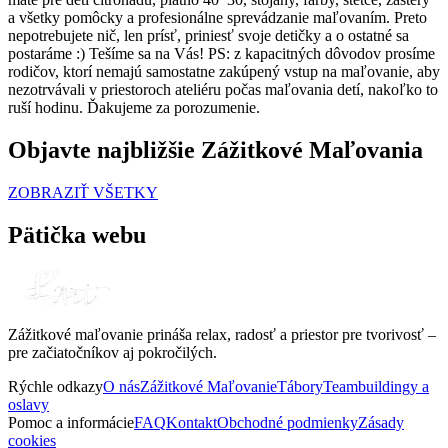
a všetky pomôcky a profesionálne sprevádzanie maľovaním. Preto
nepotrebujete nič, len prísť, priniesť svoje detičky a o ostatné sa
postaráme :) Tešíme sa na Vás! PS: z kapacitných dôvodov prosíme
rodičov, ktorí nemajú samostatne zakúpený vstup na maľovanie, aby
nezotrvávali v priestoroch ateliéru počas maľovania detí, nakoľko to
ruší hodinu. Ďakujeme za porozumenie.
Objavte najbližšie Zážitkové Maľovania
ZOBRAZIŤ VŠETKY
Pätička webu
Zážitkové maľovanie prináša relax, radosť a priestor pre tvorivosť –
pre začiatočníkov aj pokročilých.
Rýchle odkazy
O nás
Zážitkové Maľovanie
Tábory
Teambuildingy a
oslavy
Pomoc a informácie
FAQ
Kontakt
Obchodné podmienky
Zásady
cookies