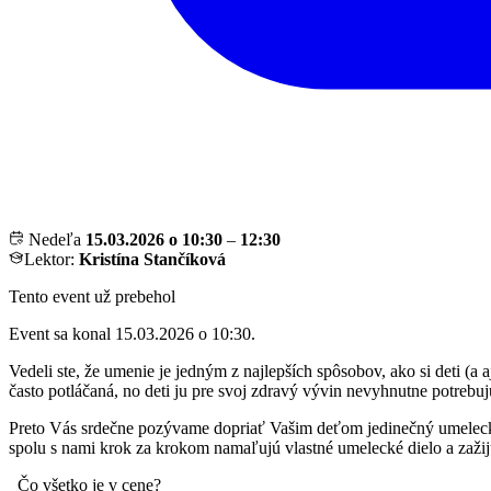
Nedeľa
15.03.2026 o 10:30
–
12:30
Lektor:
Kristína Stančíková
Tento event už prebehol
Event sa konal 15.03.2026 o 10:30.
Vedeli ste, že umenie je jedným z najlepších spôsobov, ako si deti (
často potláčaná, no deti ju pre svoj zdravý vývin nevyhnutne potrebuj
Preto Vás srdečne pozývame dopriať Vašim deťom jedinečný umelecký
spolu s nami krok za krokom namaľujú vlastné umelecké dielo a zažijú
Čo všetko je v cene?