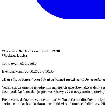
Nedeľa
26.10.2025 o 10:30
–
12:30
Lektor:
Lucka
Tento event už prebehol
Event sa konal 26.10.2025 o 10:30.
„Deti sú budúcnosť, ktorá je už prítomná medzi nami. Je nesmierne
Vedeli ste, že umenie je jedným z najlepších spôsobov, ako si deti (
často potláčaná, no deti ju pre svoj zdravý vývin nevyhnutne potrebuj
Preto Vás srdečne pozývame dopriať Vašim deťom jedinečný umelecký
spolu s nami krok za krokom namaľujú vlastné umelecké dielo a zažijú