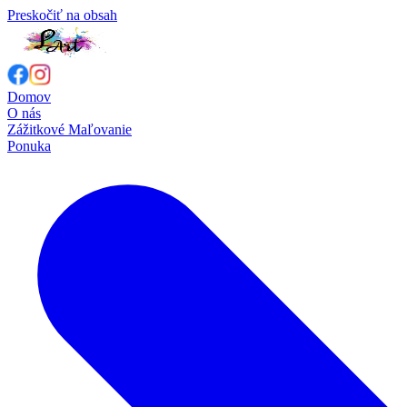
Preskočiť na obsah
Domov
O nás
Zážitkové Maľovanie
Ponuka