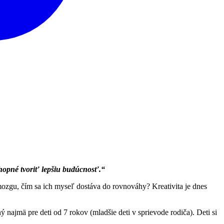
chopné tvoriť lepšiu budúcnosť.“
 mozgu, čím sa ich myseľ dostáva do rovnováhy? Kreativita je dnes
mä pre deti od 7 rokov (mladšie deti v sprievode rodiča). Deti si