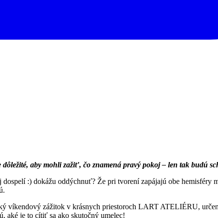
 dôležité, aby mohli zažiť, čo znamená pravý pokoj – len tak budú s
a aj dospelí :) dokážu oddýchnuť? Že pri tvorení zapájajú obe hemisféry
ú.
 víkendový zážitok v krásnych priestoroch LART ATELIÉRU, určený naj
, aké je to cítiť sa ako skutočný umelec!