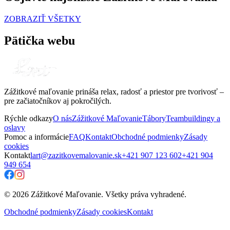
ZOBRAZIŤ VŠETKY
Pätička webu
Zážitkové maľovanie prináša relax, radosť a priestor pre tvorivosť –
pre začiatočníkov aj pokročilých.
Rýchle odkazy
O nás
Zážitkové Maľovanie
Tábory
Teambuildingy a
oslavy
Pomoc a informácie
FAQ
Kontakt
Obchodné podmienky
Zásady
cookies
Kontakt
lart@zazitkovemalovanie.sk
+421 907 123 602
+421 904
949 654
© 2026 Zážitkové Maľovanie. Všetky práva vyhradené.
Obchodné podmienky
Zásady cookies
Kontakt