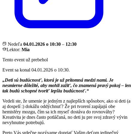
Nedeľa
04.01.2026 o 10:30
–
12:30
Lektor:
Mia
Tento event už prebehol
Event sa konal 04.01.2026 o 10:30.
„Deti sú budúcnosť, ktorá je už prítomná medzi nami. Je
nesmierne dôležité, aby mohli zažiť, čo znamená pravý pokoj – len
tak budú schopné tvoriť lepšiu budúcnosť.“
Vedeli ste, že umenie je jedným z najlepších spôsobov, ako si deti (a
aj dospelí :) dokážu oddýchnuť? Že pri tvorení zapájajú obe
hemisféry mozgu, čím sa ich myseľ dostáva do rovnováhy?
Kreativita je dnes často potláčaná, no deti ju pre svoj zdravý vývin
nevyhnutne potrebujú.
Preto Vás srdečne pozývame dopriať Vašim deťom jedinečný