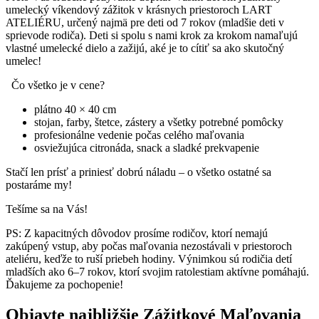
umelecký víkendový zážitok v krásnych priestoroch LART
ATELIÉRU, určený najmä pre deti od 7 rokov (mladšie deti v
sprievode rodiča). Deti si spolu s nami krok za krokom namaľujú
vlastné umelecké dielo a zažijú, aké je to cítiť sa ako skutočný
umelec!
Čo všetko je v cene?
plátno 40 × 40 cm
stojan, farby, štetce, zástery a všetky potrebné pomôcky
profesionálne vedenie počas celého maľovania
osviežujúca citronáda, snack a sladké prekvapenie
Stačí len prísť a priniesť dobrú náladu – o všetko ostatné sa
postaráme my!
Tešíme sa na Vás!
PS: Z kapacitných dôvodov prosíme rodičov, ktorí nemajú
zakúpený vstup, aby počas maľovania nezostávali v priestoroch
ateliéru, keďže to ruší priebeh hodiny. Výnimkou sú rodičia detí
mladších ako 6–7 rokov, ktorí svojim ratolestiam aktívne pomáhajú.
Ďakujeme za pochopenie!
Objavte najbližšie Zážitkové Maľovania