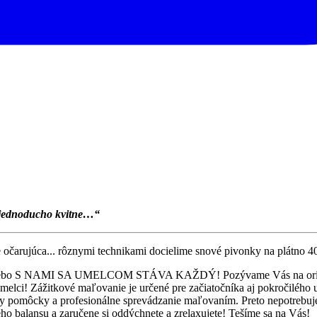
.jednoducho kvitne
…“
očarujúca... rôznymi technikami docielime snové pivonky na plátno 40
, lebo S NAMI SA UMELCOM STÁVA KAŽDÝ! Pozývame Vás na originál
ní umelci! Zážitkové maľovanie je určené pre začiatočníka aj pokročilé
etky pomôcky a profesionálne sprevádzanie maľovaním. Preto nepotrebujet
o balansu a zaručene si oddýchnete a zrelaxujete! Tešíme sa na Vás!