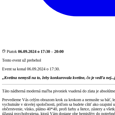
Piatok
06.09.2024 o 17:30
–
20:00
Tento event už prebehol
Event sa konal 06.09.2024 o 17:30.
„Kvetina nemyslí na to, žeby konkurovala kvetine, čo je vedľa nej..
Táto nádherná moderná maľba pivoniek vsadená do zlata je absolútne 
Prevedieme Vás celým obrazom krok za krokom a nemusíte sa báť
vychutnáte v skvelej spoločnosti, pričom sa budete cítiť ako ozajst
občerstvenie, vínko, plátno 40*40, profi farby a štetce, zástery a vš
úžasná psychohygiena, ktorá Vám dostane obe hemisféry do potrebnéh