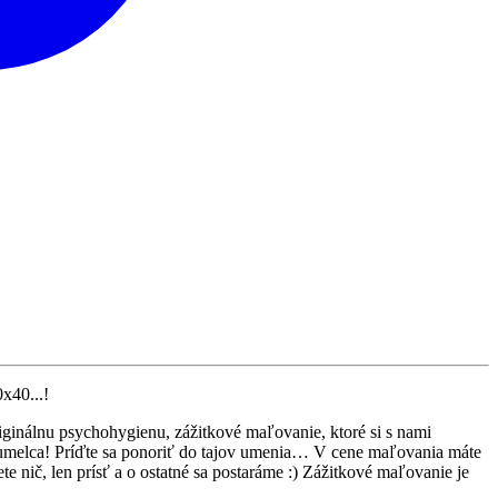
x40...!
nu psychohygienu, zážitkové maľovanie, ktoré si s nami
ho umelca! Príďte sa ponoriť do tajov umenia… V cene maľovania máte
e nič, len prísť a o ostatné sa postaráme :) Zážitkové maľovanie je