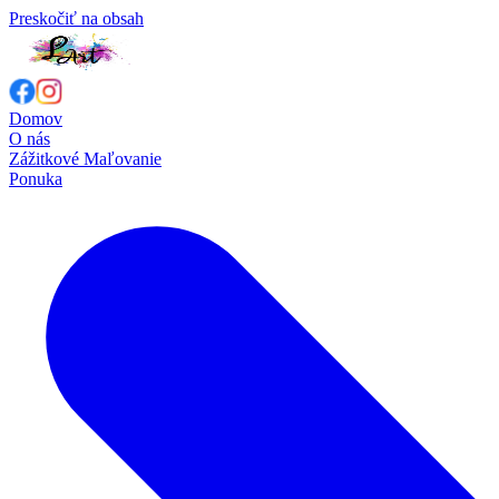
Preskočiť na obsah
Domov
O nás
Zážitkové Maľovanie
Ponuka