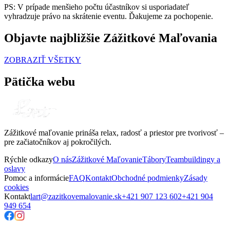
PS: V prípade menšieho počtu účastníkov si usporiadateľ
vyhradzuje právo na skrátenie eventu. Ďakujeme za pochopenie.
Objavte najbližšie Zážitkové Maľovania
ZOBRAZIŤ VŠETKY
Pätička webu
Zážitkové maľovanie prináša relax, radosť a priestor pre tvorivosť –
pre začiatočníkov aj pokročilých.
Rýchle odkazy
O nás
Zážitkové Maľovanie
Tábory
Teambuildingy a
oslavy
Pomoc a informácie
FAQ
Kontakt
Obchodné podmienky
Zásady
cookies
Kontakt
lart@zazitkovemalovanie.sk
+421 907 123 602
+421 904
949 654