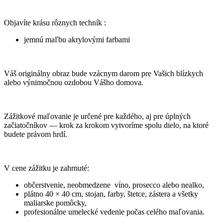
Objavíte krásu rôznych techník :
jemnú maľbu akrylovými farbami
Váš originálny obraz bude vzácnym darom pre Vašich blízkych
alebo výnimočnou ozdobou Vášho domova.
Zážitkové maľovanie je určené pre každého, aj pre úplných
začiatočníkov — krok za krokom vytvoríme spolu dielo, na ktoré
budete právom hrdí.
V cene zážitku je zahrnuté:
občerstvenie, neobmedzene víno, prosecco alebo nealko,
plátno 40 × 40 cm, stojan, farby, štetce, zástera a všetky
maliarske pomôcky,
profesionálne umelecké vedenie počas celého maľovania.