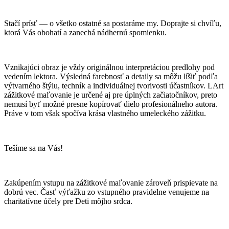
Stačí prísť — o všetko ostatné sa postaráme my. Doprajte si chvíľu,
ktorá Vás obohatí a zanechá nádhernú spomienku.
Vznikajúci obraz je vždy originálnou interpretáciou predlohy pod
vedením lektora. Výsledná farebnosť a detaily sa môžu líšiť podľa
výtvarného štýlu, techník a individuálnej tvorivosti účastníkov. LArt
zážitkové maľovanie je určené aj pre úplných začiatočníkov, preto
nemusí byť možné presne kopírovať dielo profesionálneho autora.
Práve v tom však spočíva krása vlastného umeleckého zážitku.
Tešíme sa na Vás!
Zakúpením vstupu na zážitkové maľovanie zároveň prispievate na
dobrú vec. Časť výťažku zo vstupného pravidelne venujeme na
charitatívne účely pre Deti môjho srdca.