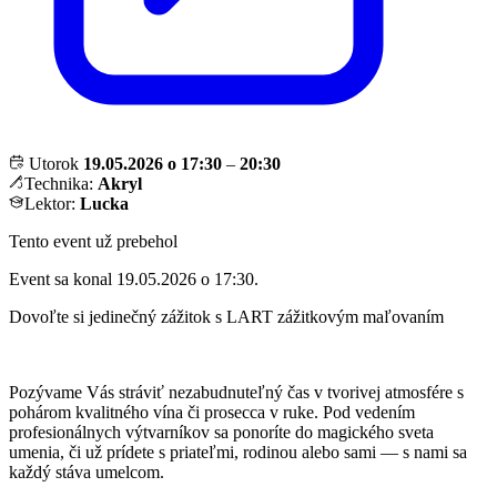
Utorok
19.05.2026 o 17:30
–
20:30
Technika:
Akryl
Lektor:
Lucka
Tento event už prebehol
Event sa konal 19.05.2026 o 17:30.
Dovoľte si jedinečný zážitok s LART zážitkovým maľovaním
Pozývame Vás stráviť nezabudnuteľný čas v tvorivej atmosfére s
pohárom kvalitného vína či prosecca v ruke. Pod vedením
profesionálnych výtvarníkov sa ponoríte do magického sveta
umenia, či už prídete s priateľmi, rodinou alebo sami — s nami sa
každý stáva umelcom.