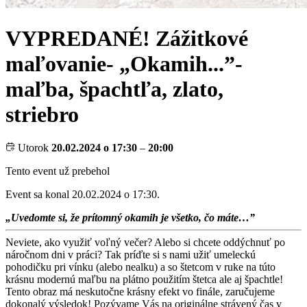
VYPREDANÉ! Zážitkové
maľovanie- „Okamih...”-
maľba, špachtľa, zlato,
striebro
Utorok
20.02.2024 o 17:30
–
20:00
Tento event už prebehol
Event sa konal 20.02.2024 o 17:30.
„Uvedomte si, že prítomný okamih je všetko, čo máte…”
Neviete, ako využiť voľný večer? Alebo si chcete oddýchnuť po
náročnom dni v práci? Tak príďte si s nami užiť umeleckú
pohodičku pri vínku (alebo nealku) a so štetcom v ruke na túto
krásnu modernú maľbu na plátno použitím štetca ale aj špachtle!
Tento obraz má neskutočne krásny efekt vo finále, zaručujeme
dokonalý výsledok! Pozývame Vás na originálne strávený čas v