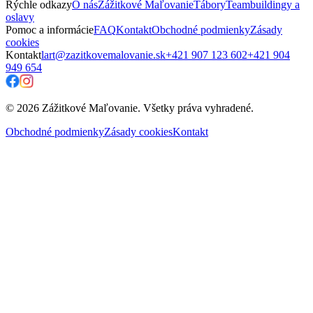
Rýchle odkazy
O nás
Zážitkové Maľovanie
Tábory
Teambuildingy a
oslavy
Pomoc a informácie
FAQ
Kontakt
Obchodné podmienky
Zásady
cookies
Kontakt
lart@zazitkovemalovanie.sk
+421 907 123 602
+421 904
949 654
© 2026 Zážitkové Maľovanie. Všetky práva vyhradené.
Obchodné podmienky
Zásady cookies
Kontakt