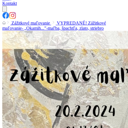
Kontakt
Zážitkové maľovanie
VYPREDANÉ! Zážitkové
maľovanie- „Okamih...”-maľba, špachtľa, zlato, striebro