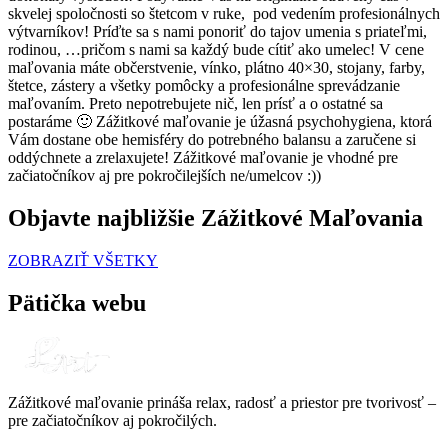
skvelej spoločnosti so štetcom v ruke, pod vedením profesionálnych
výtvarníkov! Príďte sa s nami ponoriť do tajov umenia s priateľmi,
rodinou, …pričom s nami sa každý bude cítiť ako umelec! V cene
maľovania máte občerstvenie, vínko, plátno 40×30, stojany, farby,
štetce, zástery a všetky pomôcky a profesionálne sprevádzanie
maľovaním. Preto nepotrebujete nič, len prísť a o ostatné sa
postaráme 🙂 Zážitkové maľovanie je úžasná psychohygiena, ktorá
Vám dostane obe hemisféry do potrebného balansu a zaručene si
oddýchnete a zrelaxujete! Zážitkové maľovanie je vhodné pre
začiatočníkov aj pre pokročilejších ne/umelcov :))
Objavte najbližšie Zážitkové Maľovania
ZOBRAZIŤ VŠETKY
Pätička webu
Zážitkové maľovanie prináša relax, radosť a priestor pre tvorivosť –
pre začiatočníkov aj pokročilých.