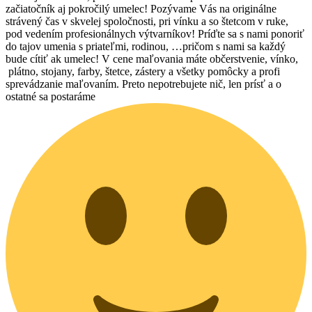
začiatočník aj pokročilý umelec! Pozývame Vás na originálne
strávený čas v skvelej spoločnosti, pri vínku a so štetcom v ruke,
pod vedením profesionálnych výtvarníkov! Príďte sa s nami ponoriť
do tajov umenia s priateľmi, rodinou, …pričom s nami sa každý
bude cítiť ak umelec! V cene maľovania máte občerstvenie, vínko,
plátno, stojany, farby, štetce, zástery a všetky pomôcky a profi
sprevádzanie maľovaním. Preto nepotrebujete nič, len prísť a o
ostatné sa postaráme