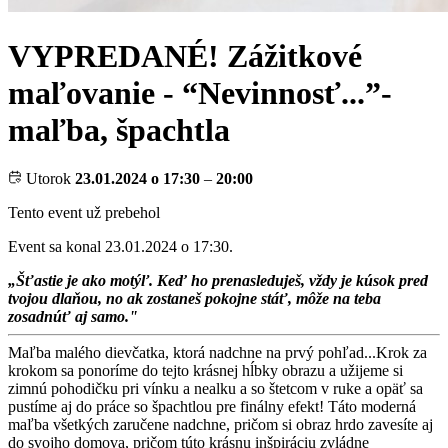
VYPREDANÉ! Zážitkové
maľovanie - “Nevinnosť...”-
maľba, špachtla
Utorok
23.01.2024 o 17:30
–
20:00
Tento event už prebehol
Event sa konal 23.01.2024 o 17:30.
„Šťastie je ako motýľ. Keď ho prenasleduješ, vždy je kúsok pred
tvojou dlaňou, no ak zostaneš pokojne stáť, môže na teba
zosadnúť aj samo."
Maľba malého dievčatka, ktorá nadchne na prvý pohľad...Krok za
krokom sa ponoríme do tejto krásnej hĺbky obrazu a užijeme si
zimnú pohodičku pri vínku a nealku a so štetcom v ruke a opäť sa
pustíme aj do práce so špachtlou pre finálny efekt! Táto moderná
maľba všetkých zaručene nadchne, pričom si obraz hrdo zavesíte aj
do svojho domova, pričom túto krásnu inšpiráciu zvládne