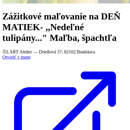
Zážitkové maľovanie na DEŇ
MATIEK- ,,Nedeľné
tulipány..." Maľba, špachtľa
LART Atelier
— Drieňová 37, 82102 Bratislava
Otvoriť v mape