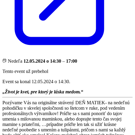
Nedeľa
12.05.2024 o 14:30
–
17:00
Tento event už prebehol
Event sa konal 12.05.2024 o 14:30.
„Život je kvet, pre ktorý je láska medom.“
Pozývame Vás na originálne strávený DEŇ MATIEK- na nedeľnú
pohodičku v skvelej spoločnosti so štetcom v ruke, pod vedením
profesionálnych výtvarníkov! Príďte sa s nami ponoriť do tajov
umenia s milovanou maminkou, alebo doprajte tento čas svojej
mamine s priateľmi, …prípadne príďte len tak si užiť krásne
nedeľné poobedie s umením a tulipánmi, pričom s nami sa každý