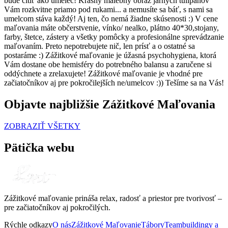
bude cítiť ako umelec! Krásny malebný obraz jarných tulipánov
Vám rozkvitne priamo pod rukami... a nemusíte sa báť, s nami sa
umelcom stáva každý! Aj ten, čo nemá žiadne skúsenosti :) V cene
maľovania máte občerstvenie, vínko/ nealko, plátno 40*30,stojany,
farby, štetce, zástery a všetky pomôcky a profesionálne sprevádzanie
maľovaním. Preto nepotrebujete nič, len prísť a o ostatné sa
postaráme :) Zážitkové maľovanie je úžasná psychohygiena, ktorá
Vám dostane obe hemisféry do potrebného balansu a zaručene si
oddýchnete a zrelaxujete! Zážitkové maľovanie je vhodné pre
začiatočníkov aj pre pokročilejších ne/umelcov :)) Tešíme sa na Vás!
Objavte najbližšie Zážitkové Maľovania
ZOBRAZIŤ VŠETKY
Pätička webu
Zážitkové maľovanie prináša relax, radosť a priestor pre tvorivosť –
pre začiatočníkov aj pokročilých.
Rýchle odkazy
O nás
Zážitkové Maľovanie
Tábory
Teambuildingy a