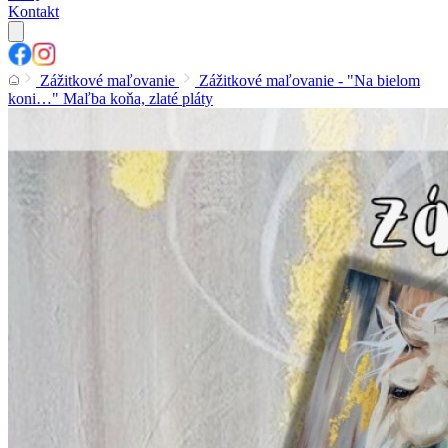
Kontakt
Zážitkové maľovanie
Zážitkové maľovanie - "Na bielom
koni…" Maľba koňa, zlaté pláty