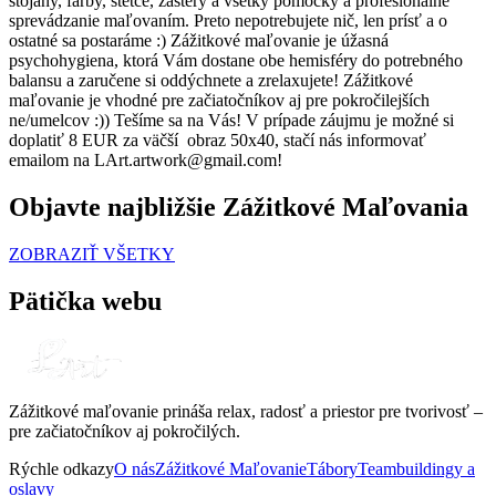
stojany, farby, štetce, zástery a všetky pomôcky a profesionálne
sprevádzanie maľovaním. Preto nepotrebujete nič, len prísť a o
ostatné sa postaráme :) Zážitkové maľovanie je úžasná
psychohygiena, ktorá Vám dostane obe hemisféry do potrebného
balansu a zaručene si oddýchnete a zrelaxujete! Zážitkové
maľovanie je vhodné pre začiatočníkov aj pre pokročilejších
ne/umelcov :)) Tešíme sa na Vás! V prípade záujmu je možné si
doplatiť 8 EUR za väčší obraz 50x40, stačí nás informovať
emailom na LArt.artwork@gmail.com!
Objavte najbližšie Zážitkové Maľovania
ZOBRAZIŤ VŠETKY
Pätička webu
Zážitkové maľovanie prináša relax, radosť a priestor pre tvorivosť –
pre začiatočníkov aj pokročilých.
Rýchle odkazy
O nás
Zážitkové Maľovanie
Tábory
Teambuildingy a
oslavy