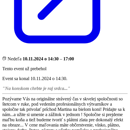
Nedeľa
10.11.2024 o 14:30
–
17:00
Tento event už prebehol
Event sa konal 10.11.2024 o 14:30.
"Na konskom chrbte je raj srdca..."
Pozývame Vás na originálne strávený čas v skvelej spoločnosti so
štetcom v ruke, pod vedením profesionálnych výtvarníkov a
spoločne tak privolať príchod Martina na bielom koni! Pridajte sa k
nám...a užite si umenie a zážitok v jednom ! Spoločne si prejdeme
maľbu koňa a tiež budeme tvoriť s plátmi zlata pre dokonalý efekt
na obraze... V cene maľovania máte občerstvenie, vínko, plátno,