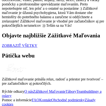
pomôcky a profesionálne sprevádzanie maľovaním. Preto
nepotrebujete nič, len prísť a o ostatné sa postaráme :) Zážitkové
maľovanie je úžasná psychohygiena, ktorá Vám dostane obe
hemisféry do potrebného balansu a zaručene si oddýchnete a
zrelaxujete! Zážitkové maľovanie je vhodné pre začiatočníkov aj pre
pokročilejších ne/umelcov :)) Teším sa na Vás!
Objavte najbližšie Zážitkové Maľovania
ZOBRAZIŤ VŠETKY
Pätička webu
Zážitkové maľovanie prináša relax, radosť a priestor pre tvorivosť –
pre začiatočníkov aj pokročilých.
Rýchle odkazy
O nás
Zážitkové Maľovanie
Tábory
Teambuildingy a
oslavy
Pomoc a informácie
FAQ
Kontakt
Obchodné podmienky
Zásady
cookies