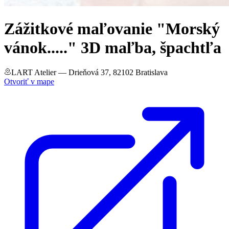
Zážitkové maľovanie "Morský
vánok....." 3D maľba, špachtľa
LART Atelier
— Drieňová 37, 82102 Bratislava
Otvoriť v mape