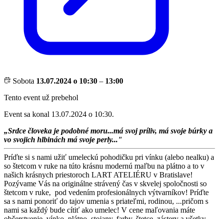
Sobota
13.07.2024 o 10:30
–
13:00
Tento event už prebehol
Event sa konal 13.07.2024 o 10:30.
„Srdce človeka je podobné moru...má svoj príliv, má svoje búrky a
vo svojich hlbinách má svoje perly..."
Príďte si s nami užiť umeleckú pohodičku pri vínku (alebo nealku) a
so štetcom v ruke na túto krásnu modernú maľbu na plátno a to v
našich krásnych priestoroch LART ATELIÉRU v Bratislave!
Pozývame Vás na originálne strávený čas v skvelej spoločnosti so
štetcom v ruke, pod vedením profesionálnych výtvarníkov! Príďte
sa s nami ponoriť do tajov umenia s priateľmi, rodinou, ...pričom s
nami sa každý bude cítiť ako umelec! V cene maľovania máte
občerstvenie, vínko, plátno, stojany, farby, štetce, zástery a všetky