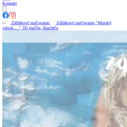
Kontakt
Zážitkové maľovanie
Zážitkové maľovanie "Morský
vánok....." 3D maľba, špachtľa