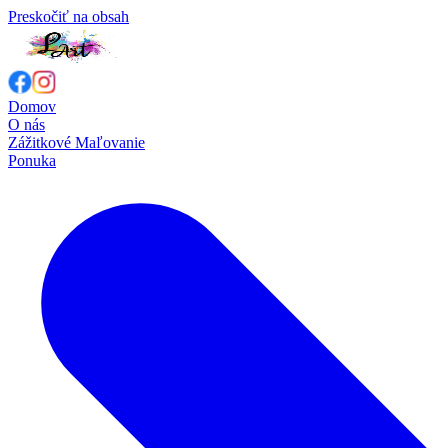
Preskočiť na obsah
Domov
O nás
Zážitkové Maľovanie
Ponuka