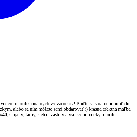
 vedením profesionálnych výtvarníkov! Príďte sa s nami ponoriť do
lízkym, alebo sa ním môžete sami obdarovať :) krásna efektná maľba
 stojany, farby, štetce, zástery a všetky pomôcky a profi