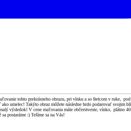
ľovanie tohto prekrásneho obrazu, pri vínku a so štetcom v ruke, pod
ítiť ako umelec! Takýto obraz môžete následne hrdo podarovať svojim b
 výsledok! V cene maľovania máte občerstvenie, vínko, plátno 40x40,
é sa postaráme :) Tešíme sa na Vás!