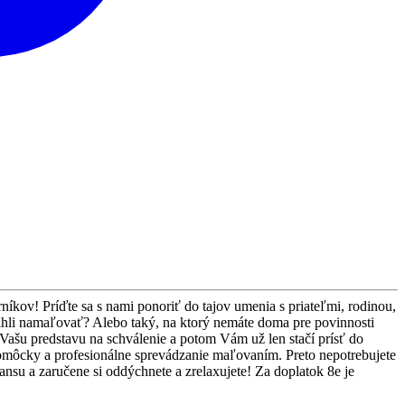
íkov! Príďte sa s nami ponoriť do tajov umenia s priateľmi, rodinou,
stihli namaľovať? Alebo taký, na ktorý nemáte doma pre povinnosti
ašu predstavu na schválenie a potom Vám už len stačí prísť do
pomôcky a profesionálne sprevádzanie maľovaním. Preto nepotrebujete
nsu a zaručene si oddýchnete a zrelaxujete! Za doplatok 8e je