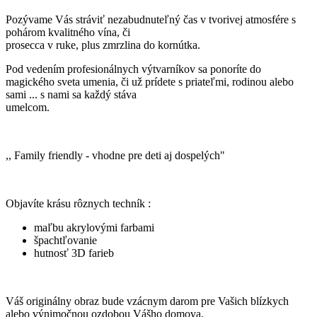
Pozývame Vás stráviť nezabudnuteľný čas v tvorivej atmosfére s
pohárom kvalitného vína, či
prosecca v ruke, plus zmrzlina do kornútka.
Pod vedením profesionálnych výtvarníkov sa ponoríte do
magického sveta umenia, či už prídete s priateľmi, rodinou alebo
sami ... s nami sa každý stáva
umelcom.
,, Family friendly - vhodne pre deti aj dospelých"
Objavíte krásu rôznych techník :
maľbu akrylovými farbami
špachtľovanie
hutnosť 3D farieb
Váš originálny obraz bude vzácnym darom pre Vašich blízkych
alebo výnimočnou ozdobou Vášho domova.