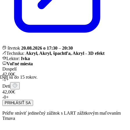
štvrtok
20.08.2026 o 17:30
–
20:30
Technika:
Akryl, Akryl, špachtľa, Akryl - 3D efekt
Lektor:
Ivka
Voľné miesta
Dospelí
42,00€
Deti sú do 15 rokov.
-
1
+
Deti
42,00€
-
0
+
PRIHLÁSIŤ SA
Príďte stráviť jedinečný zážitok s LART zážitkovým maľovaním
Trnava