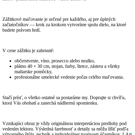
Zážitkové maľovanie je určené pre každého, aj pre úplných
začiatočníkov — krok za krokom vytvoríme spolu dielo, na ktoré
budete právom hrdí.
V cene zážitku je zahrnuté:
občerstvenie, víno, prosecco alebo nealko,
plátno 40 × 30 cm, stojan, farby, štetce, zástera a všetky
maliarske pomôcky,
profesionálne umelecké vedenie počas celého maľovania.
Stačí prísť, o všetko ostatné sa postaráme my. Doprajte si chvíľu,
ktorá Vás obohatí a zanechá nádhernú spomienku.
Vznikajúci obraz je vždy originálnou interpretáciou predlohy pod
vedením lektora. Výsledná farebnosť a detaily sa môžu líšiť podľa
výtvarného štýlu, techník a individuálnej tvorivosti účastníkov. LArt