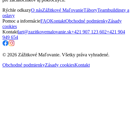
Rýchle odkazy
O nás
Zážitkové Maľovanie
Tábory
Teambuildingy a
oslavy
Pomoc a informácie
FAQ
Kontakt
Obchodné podmienky
Zásady
cookies
Kontakt
lart@zazitkovemalovanie.sk
+421 907 123 602
+421 904
949 654
© 2026 Zážitkové Maľovanie. Všetky práva vyhradené.
Obchodné podmienky
Zásady cookies
Kontakt