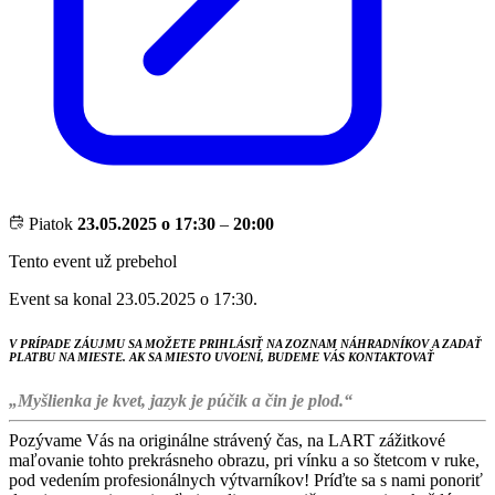
Piatok
23.05.2025 o 17:30
–
20:00
Tento event už prebehol
Event sa konal 23.05.2025 o 17:30.
V PRÍPADE ZÁUJMU SA MOŽETE PRIHLÁSIŤ NA ZOZNAM NÁHRADNÍKOV A ZADAŤ
PLATBU NA MIESTE. AK SA MIESTO UVOĽNÍ, BUDEME VÁS KONTAKTOVAŤ
„Myšlienka je kvet, jazyk je púčik a čin je plod.“
Pozývame Vás na originálne strávený čas, na LART zážitkové
maľovanie tohto prekrásneho obrazu, pri vínku a so štetcom v ruke,
pod vedením profesionálnych výtvarníkov! Príďte sa s nami ponoriť