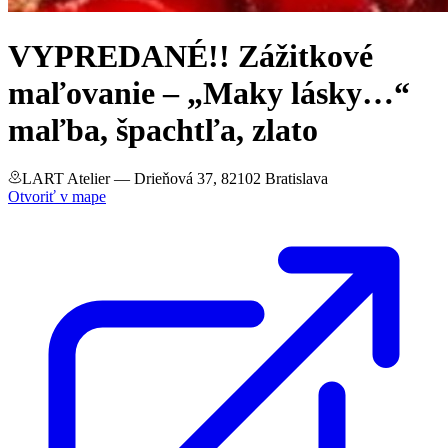
VYPREDANÉ!! Zážitkové
maľovanie – „Maky lásky…“
maľba, špachtľa, zlato
LART Atelier
— Drieňová 37, 82102 Bratislava
Otvoriť v mape