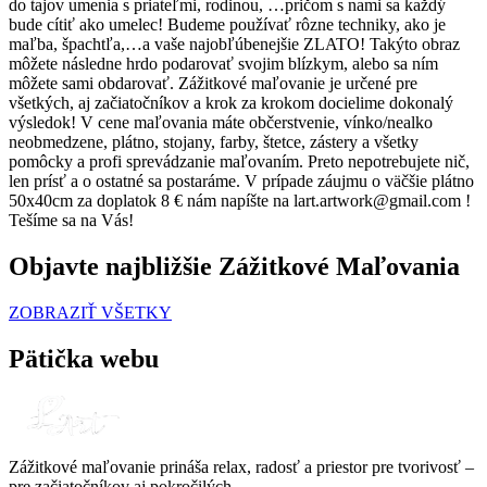
do tajov umenia s priateľmi, rodinou, …pričom s nami sa každý
bude cítiť ako umelec! Budeme používať rôzne techniky, ako je
maľba, špachtľa,…a vaše najobľúbenejšie ZLATO! Takýto obraz
môžete následne hrdo podarovať svojim blízkym, alebo sa ním
môžete sami obdarovať. Zážitkové maľovanie je určené pre
všetkých, aj začiatočníkov a krok za krokom docielime dokonalý
výsledok! V cene maľovania máte občerstvenie, vínko/nealko
neobmedzene, plátno, stojany, farby, štetce, zástery a všetky
pomôcky a profi sprevádzanie maľovaním. Preto nepotrebujete nič,
len prísť a o ostatné sa postaráme. V prípade záujmu o väčšie plátno
50x40cm za doplatok 8 € nám napíšte na lart.artwork@gmail.com !
Tešíme sa na Vás!
Objavte najbližšie Zážitkové Maľovania
ZOBRAZIŤ VŠETKY
Pätička webu
Zážitkové maľovanie prináša relax, radosť a priestor pre tvorivosť –
pre začiatočníkov aj pokročilých.