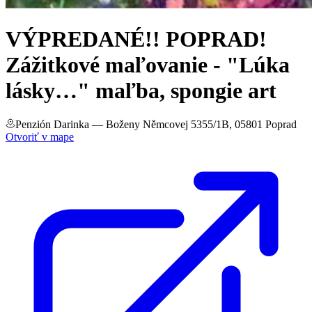
VÝPREDANÉ!! POPRAD!
Zážitkové maľovanie - "Lúka
lásky…" maľba, spongie art
Penzión Darinka
— Boženy Němcovej 5355/1B, 05801 Poprad
Otvoriť v mape