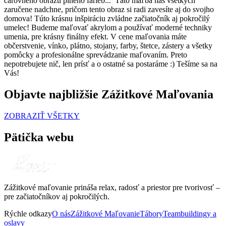
čarovného obrazu plného farieb... Táto maľba nás všetkých
zaručene nadchne, pričom tento obraz si radi zavesíte aj do svojho
domova! Túto krásnu inšpiráciu zvládne začiatočník aj pokročilý
umelec! Budeme maľovať akrylom a používať moderné techniky
umenia, pre krásny finálny efekt. V cene maľovania máte
občerstvenie, vínko, plátno, stojany, farby, štetce, zástery a všetky
pomôcky a profesionálne sprevádzanie maľovaním. Preto
nepotrebujete nič, len prísť a o ostatné sa postaráme :) Tešíme sa na
Vás!
Objavte najbližšie Zážitkové Maľovania
ZOBRAZIŤ VŠETKY
Pätička webu
Zážitkové maľovanie prináša relax, radosť a priestor pre tvorivosť –
pre začiatočníkov aj pokročilých.
Rýchle odkazy
O nás
Zážitkové Maľovanie
Tábory
Teambuildingy a
oslavy