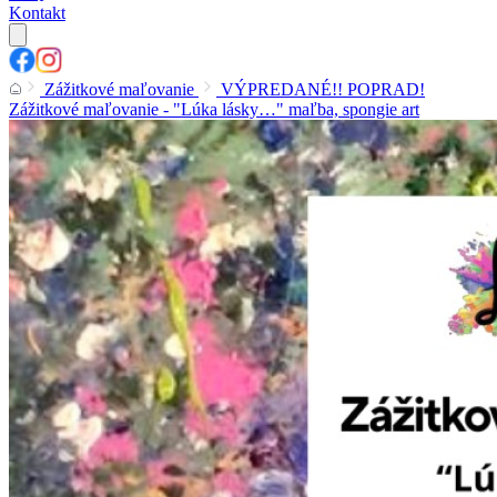
Kontakt
Zážitkové maľovanie
VÝPREDANÉ!! POPRAD!
Zážitkové maľovanie - "Lúka lásky…" maľba, spongie art