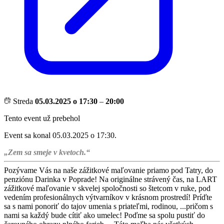
Streda
05.03.2025 o 17:30
–
20:00
Tento event už prebehol
Event sa konal 05.03.2025 o 17:30.
„Zem sa smeje v kvetoch.“
Pozývame Vás na naše zážitkové maľovanie priamo pod Tatry, do
penziónu Darinka v Poprade! Na originálne strávený čas, na LART
zážitkové maľovanie v skvelej spoločnosti so štetcom v ruke, pod
vedením profesionálnych výtvarníkov v krásnom prostredí! Príďte
sa s nami ponoriť do tajov umenia s priateľmi, rodinou, ...pričom s
nami sa každý bude cítiť ako umelec! Poďme sa spolu pustiť do