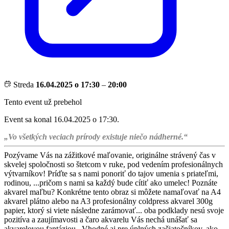
Streda
16.04.2025 o 17:30
–
20:00
Tento event už prebehol
Event sa konal 16.04.2025 o 17:30.
„Vo všetkých veciach prírody existuje niečo nádherné.“
Pozývame Vás na zážitkové maľovanie, originálne strávený čas v
skvelej spoločnosti so štetcom v ruke, pod vedením profesionálnych
výtvarníkov! Príďte sa s nami ponoriť do tajov umenia s priateľmi,
rodinou, ...pričom s nami sa každý bude cítiť ako umelec! Poznáte
akvarel maľbu? Konkrétne tento obraz si môžete namaľovať na A4
akvarel plátno alebo na A3 profesionálny coldpress akvarel 300g
papier, ktorý si viete následne zarámovať... oba podklady nesú svoje
pozitíva a zaujímavosti a čaro akvarelu Vás nechá unášať sa
akvarelovou fantáziou...Vhodné aj pre úplných začiatočníkov, ako