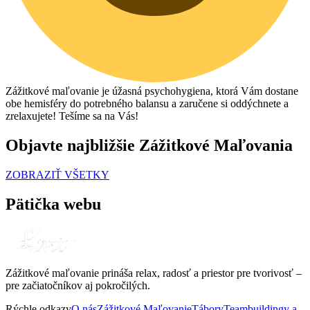
Zážitkové maľovanie je úžasná psychohygiena, ktorá Vám dostane
obe hemisféry do potrebného balansu a zaručene si oddýchnete a
zrelaxujete! Tešíme sa na Vás!
Objavte najbližšie Zážitkové Maľovania
ZOBRAZIŤ VŠETKY
Pätička webu
Zážitkové maľovanie prináša relax, radosť a priestor pre tvorivosť –
pre začiatočníkov aj pokročilých.
Rýchle odkazy
O nás
Zážitkové Maľovanie
Tábory
Teambuildingy a