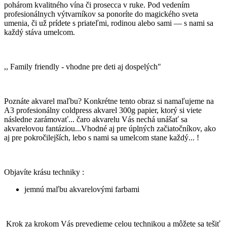
pohárom kvalitného vína či prosecca v ruke. Pod vedením
profesionálnych výtvarníkov sa ponoríte do magického sveta
umenia, či už prídete s priateľmi, rodinou alebo sami — s nami sa
každý stáva umelcom.
,, Family friendly - vhodne pre deti aj dospelých"
Poznáte akvarel maľbu? Konkrétne tento obraz si namaľujeme na
A3 profesionálny coldpress akvarel 300g papier, ktorý si viete
následne zarámovať... čaro akvarelu Vás nechá unášať sa
akvarelovou fantáziou...Vhodné aj pre úplných začiatočníkov, ako
aj pre pokročilejších, lebo s nami sa umelcom stane každý... !
Objavíte krásu techniky :
jemnú maľbu akvarelovými farbami
Krok za krokom Vás prevedieme celou technikou a môžete sa tešiť