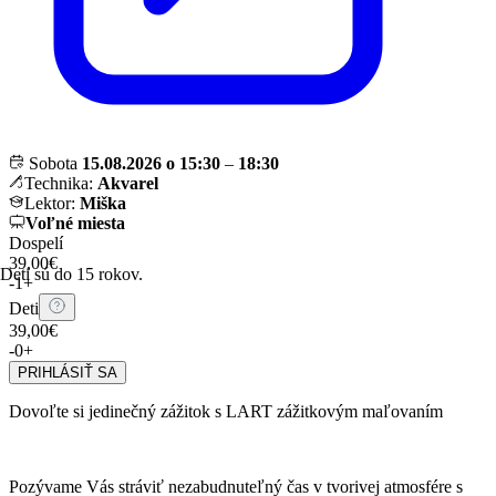
Sobota
15.08.2026 o 15:30
–
18:30
Technika:
Akvarel
Lektor:
Miška
Voľné miesta
Dospelí
39,00€
Deti sú do 15 rokov.
-
1
+
Deti
39,00€
-
0
+
PRIHLÁSIŤ SA
Dovoľte si jedinečný zážitok s LART zážitkovým maľovaním
Pozývame Vás stráviť nezabudnuteľný čas v tvorivej atmosfére s