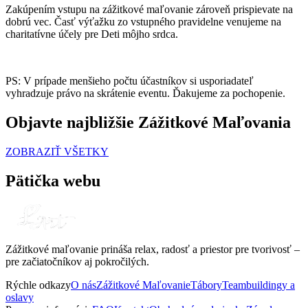
Zakúpením vstupu na zážitkové maľovanie zároveň prispievate na
dobrú vec. Časť výťažku zo vstupného pravidelne venujeme na
charitatívne účely pre Deti môjho srdca.
PS: V prípade menšieho počtu účastníkov si usporiadateľ
vyhradzuje právo na skrátenie eventu. Ďakujeme za pochopenie.
Objavte najbližšie Zážitkové Maľovania
ZOBRAZIŤ VŠETKY
Pätička webu
Zážitkové maľovanie prináša relax, radosť a priestor pre tvorivosť –
pre začiatočníkov aj pokročilých.
Rýchle odkazy
O nás
Zážitkové Maľovanie
Tábory
Teambuildingy a
oslavy