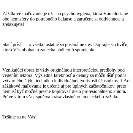
Zážitkové maľovanie je úžasná psychohygiena, ktorá Vám dostane
obe hemisféry do potrebného balansu a zaručene si oddýchnete a
zrelaxujete!
Stačí prísť — o všetko ostatné sa postaráme my. Doprajte si chvíľu,
ktorá Vás obohatí a zanechá nádhernú spomienku.
Vznikajúci obraz je vždy originálnou interpretáciou predlohy pod
vedením lektora. Výsledná farebnosť a detaily sa môžu líšiť podľa
výtvarného štýlu, techník a individuálnej tvorivosti účastníkov. LArt
zážitkové maľovanie je určené aj pre úplných začiatočníkov, preto
nemusí byť možné presne kopírovať dielo profesionálneho autora.
Práve v tom však spočíva krása vlastného umeleckého zážitku.
Tešíme sa na Vás!