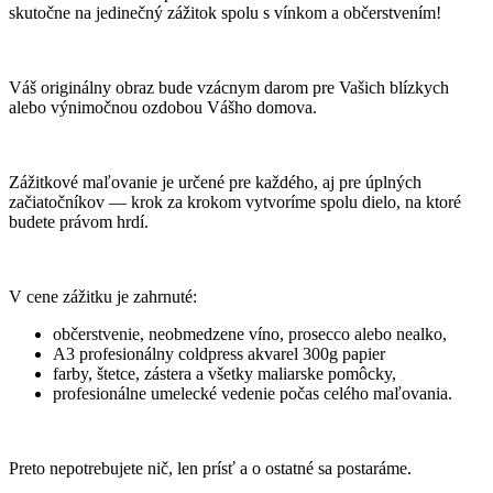
skutočne na jedinečný zážitok spolu s vínkom a občerstvením!
Váš originálny obraz bude vzácnym darom pre Vašich blízkych
alebo výnimočnou ozdobou Vášho domova.
Zážitkové maľovanie je určené pre každého, aj pre úplných
začiatočníkov — krok za krokom vytvoríme spolu dielo, na ktoré
budete právom hrdí.
V cene zážitku je zahrnuté:
občerstvenie, neobmedzene víno, prosecco alebo nealko,
A3 profesionálny coldpress akvarel 300g papier
farby, štetce, zástera a všetky maliarske pomôcky,
profesionálne umelecké vedenie počas celého maľovania.
Preto nepotrebujete nič, len prísť a o ostatné sa postaráme.