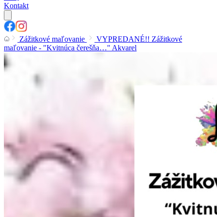
Kontakt
Zážitkové maľovanie
VYPREDANÉ!! Zážitkové
maľovanie - "Kvitnúca čerešňa…" Akvarel