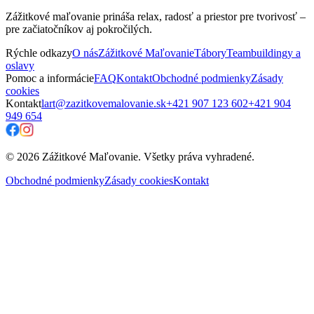
Zážitkové maľovanie prináša relax, radosť a priestor pre tvorivosť –
pre začiatočníkov aj pokročilých.
Rýchle odkazy
O nás
Zážitkové Maľovanie
Tábory
Teambuildingy a
oslavy
Pomoc a informácie
FAQ
Kontakt
Obchodné podmienky
Zásady
cookies
Kontakt
lart@zazitkovemalovanie.sk
+421 907 123 602
+421 904
949 654
© 2026 Zážitkové Maľovanie. Všetky práva vyhradené.
Obchodné podmienky
Zásady cookies
Kontakt