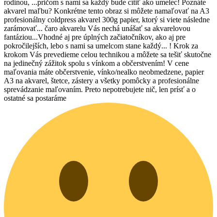
rodinou, ...pričom s nami sa každý bude cítiť ako umelec! Poznáte
akvarel maľbu? Konkrétne tento obraz si môžete namaľovať na A3
profesionálny coldpress akvarel 300g papier, ktorý si viete následne
zarámovať... čaro akvarelu Vás nechá unášať sa akvarelovou
fantáziou...Vhodné aj pre úplných začiatočníkov, ako aj pre
pokročilejších, lebo s nami sa umelcom stane každý... ! Krok za
krokom Vás prevedieme celou technikou a môžete sa tešiť skutočne
na jedinečný zážitok spolu s vínkom a občerstvením! V cene
maľovania máte občerstvenie, vínko/nealko neobmedzene, papier
A3 na akvarel, štetce, zástery a všetky pomôcky a profesionálne
sprevádzanie maľovaním. Preto nepotrebujete nič, len prísť a o
ostatné sa postaráme