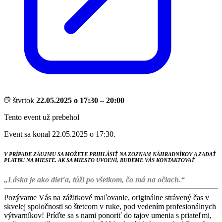
štvrtok
22.05.2025 o 17:30
–
20:00
Tento event už prebehol
Event sa konal 22.05.2025 o 17:30.
V PRÍPADE ZÁUJMU SA MOŽETE PRIHLÁSIŤ NA ZOZNAM NÁHRADNÍKOV A ZADAŤ
PLATBU NA MIESTE. AK SA MIESTO UVOĽNÍ, BUDEME VÁS KONTAKTOVAŤ
„Láska je ako dieťa, túži po všetkom, čo má na očiach.“
Pozývame Vás na zážitkové maľovanie, originálne strávený čas v
skvelej spoločnosti so štetcom v ruke, pod vedením profesionálnych
výtvarníkov! Príďte sa s nami ponoriť do tajov umenia s priateľmi,