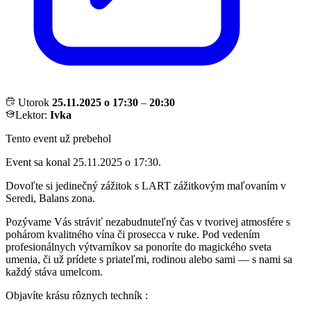
Utorok
25.11.2025 o 17:30
–
20:30
Lektor:
Ivka
Tento event už prebehol
Event sa konal 25.11.2025 o 17:30.
Dovoľte si jedinečný zážitok s LART zážitkovým maľovaním v
Seredi, Balans zona.
Pozývame Vás stráviť nezabudnuteľný čas v tvorivej atmosfére s
pohárom kvalitného vína či prosecca v ruke. Pod vedením
profesionálnych výtvarníkov sa ponoríte do magického sveta
umenia, či už prídete s priateľmi, rodinou alebo sami — s nami sa
každý stáva umelcom.
Objavíte krásu rôznych techník :