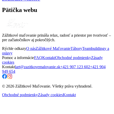
Pätička webu
Zážitkové maľovanie prináša relax, radosť a priestor pre tvorivosť –
pre začiatočníkov aj pokročilých.
Rýchle odkazy
O nás
Zážitkové Maľovanie
Tábory
Teambuildingy a
oslavy
Pomoc a informácie
FAQ
Kontakt
Obchodné podmienky
Zásady
cookies
Kontakt
lart@zazitkovemalovanie.sk
+421 907 123 602
+421 904
949 654
© 2026 Zážitkové Maľovanie. Všetky práva vyhradené.
Obchodné podmienky
Zásady cookies
Kontakt