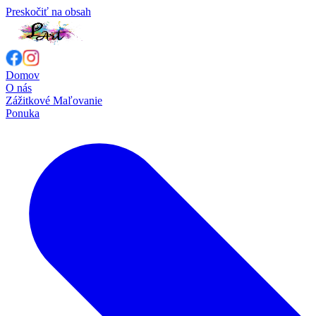
Preskočiť na obsah
Domov
O nás
Zážitkové Maľovanie
Ponuka