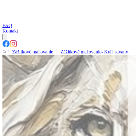
FAQ
Kontakt
Zážitkové maľovanie
Zážitkové maľovanie- Kráľ savany