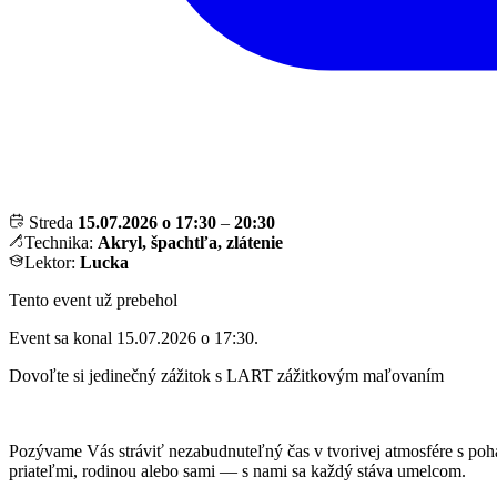
Streda
15.07.2026 o 17:30
–
20:30
Technika:
Akryl, špachtľa, zlátenie
Lektor:
Lucka
Tento event už prebehol
Event sa konal 15.07.2026 o 17:30.
Dovoľte si jedinečný zážitok s LART zážitkovým maľovaním
Pozývame Vás stráviť nezabudnuteľný čas v tvorivej atmosfére s pohá
priateľmi, rodinou alebo sami — s nami sa každý stáva umelcom.