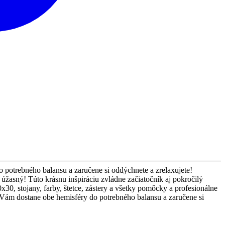
otrebného balansu a zaručene si oddýchnete a zrelaxujete!
 úžasný! Túto krásnu inšpiráciu zvládne začiatočník aj pokročilý
x30, stojany, farby, štetce, zástery a všetky pomôcky a profesionálne
á Vám dostane obe hemisféry do potrebného balansu a zaručene si