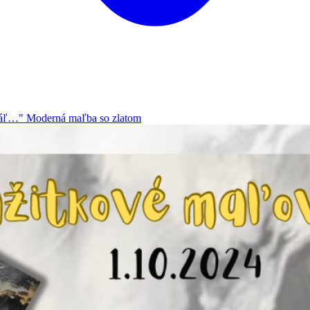
áľ…" Moderná maľba so zlatom