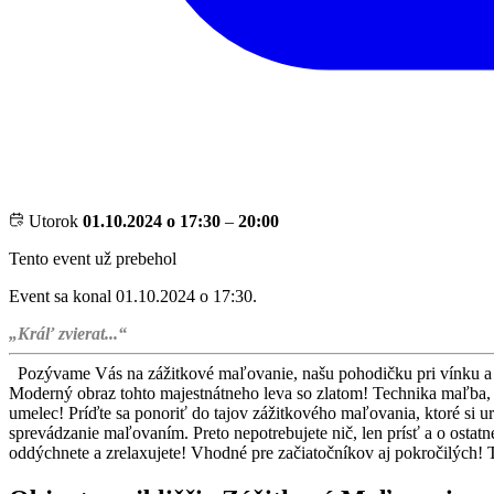
Utorok
01.10.2024 o 17:30
–
20:00
Tento event už prebehol
Event sa konal 01.10.2024 o 17:30.
„Kráľ zvierat...“
Pozývame Vás na zážitkové maľovanie, našu pohodičku pri vínku a s
Moderný obraz tohto majestnátneho leva so zlatom! Technika maľba, šp
umelec! Príďte sa ponoriť do tajov zážitkového maľovania, ktoré si ur
sprevádzanie maľovaním. Preto nepotrebujete nič, len prísť a o osta
oddýchnete a zrelaxujete! Vhodné pre začiatočníkov aj pokročilých! 