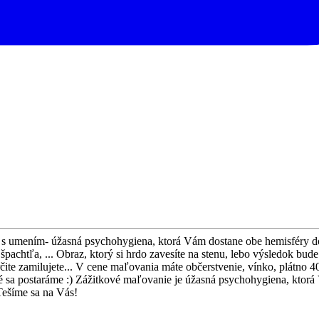
 umením- úžasná psychohygiena, ktorá Vám dostane obe hemisféry do p
achtľa, ... Obraz, ktorý si hrdo zavesíte na stenu, lebo výsledok bude
čite zamilujete... V cene maľovania máte občerstvenie, vínko, plátno 40
tné sa postaráme :) Zážitkové maľovanie je úžasná psychohygiena, ktor
Tešíme sa na Vás!