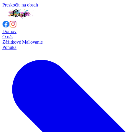
Preskočiť na obsah
Domov
O nás
Zážitkové Maľovanie
Ponuka