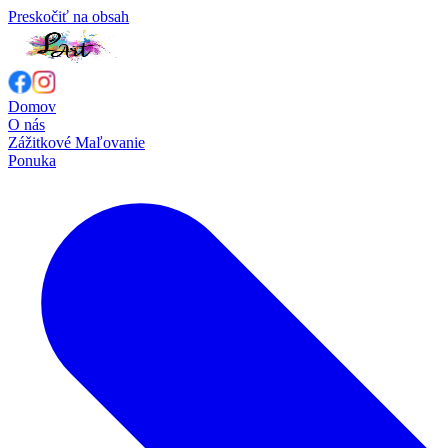
Preskočiť na obsah
Domov
O nás
Zážitkové Maľovanie
Ponuka