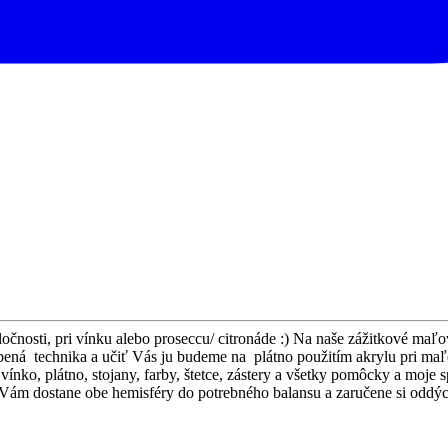
očnosti, pri vínku alebo proseccu/ citronáde :) Na naše zážitkové maľ
ená technika a učiť Vás ju budeme na plátno použitím akrylu pri maľov
vínko, plátno, stojany, farby, štetce, zástery a všetky pomôcky a moje 
 Vám dostane obe hemisféry do potrebného balansu a zaručene si oddýc