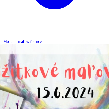
..." Moderna maľba, fŕkance