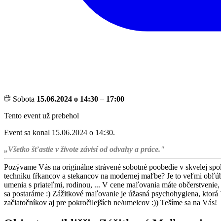
Sobota
15.06.2024 o 14:30
–
17:00
Tento event už prebehol
Event sa konal 15.06.2024 o 14:30.
„Všetko šťastie v živote závisí od odvahy a práce."
Pozývame Vás na originálne strávené sobotné poobedie v skvelej spol
techniku fŕkancov a stekancov na modernej maľbe? Je to veľmi obľúb
umenia s priateľmi, rodinou, ... V cene maľovania máte občerstvenie, 
sa postaráme :) Zážitkové maľovanie je úžasná psychohygiena, ktorá
začiatočníkov aj pre pokročilejších ne/umelcov :)) Tešíme sa na Vás!