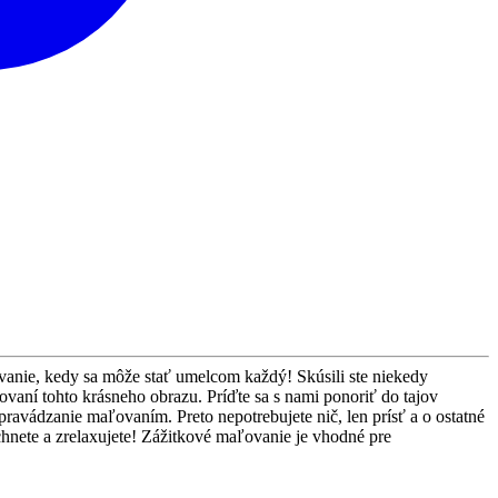
ovanie, kedy sa môže stať umelcom každý! Skúsili ste niekedy
aní tohto krásneho obrazu. Príďte sa s nami ponoriť do tajov
spravádzanie maľovaním. Preto nepotrebujete nič, len prísť a o ostatné
hnete a zrelaxujete! Zážitkové maľovanie je vhodné pre