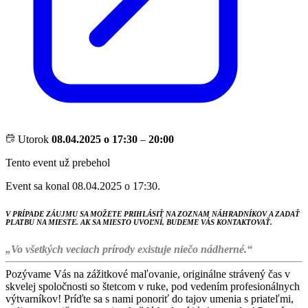
Utorok
08.04.2025 o 17:30
–
20:00
Tento event už prebehol
Event sa konal 08.04.2025 o 17:30.
V PRÍPADE ZÁUJMU SA MOŽETE PRIHLÁSIŤ NA ZOZNAM NÁHRADNÍKOV A ZADAŤ
PLATBU NA MIESTE. AK SA MIESTO UVOĽNÍ, BUDEME VÁS KONTAKTOVAŤ.
„Vo všetkých veciach prírody existuje niečo nádherné.“
Pozývame Vás na zážitkové maľovanie, originálne strávený čas v
skvelej spoločnosti so štetcom v ruke, pod vedením profesionálnych
výtvarníkov! Príďte sa s nami ponoriť do tajov umenia s priateľmi,