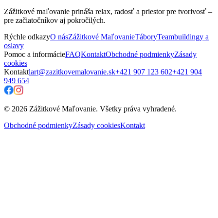
Zážitkové maľovanie prináša relax, radosť a priestor pre tvorivosť –
pre začiatočníkov aj pokročilých.
Rýchle odkazy
O nás
Zážitkové Maľovanie
Tábory
Teambuildingy a
oslavy
Pomoc a informácie
FAQ
Kontakt
Obchodné podmienky
Zásady
cookies
Kontakt
lart@zazitkovemalovanie.sk
+421 907 123 602
+421 904
949 654
© 2026 Zážitkové Maľovanie. Všetky práva vyhradené.
Obchodné podmienky
Zásady cookies
Kontakt