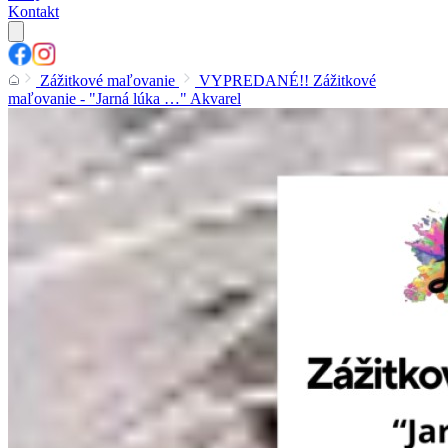
Kontakt
Zážitkové maľovanie
VYPREDANÉ!! Zážitkové
maľovanie - "Jarná lúka …" Akvarel