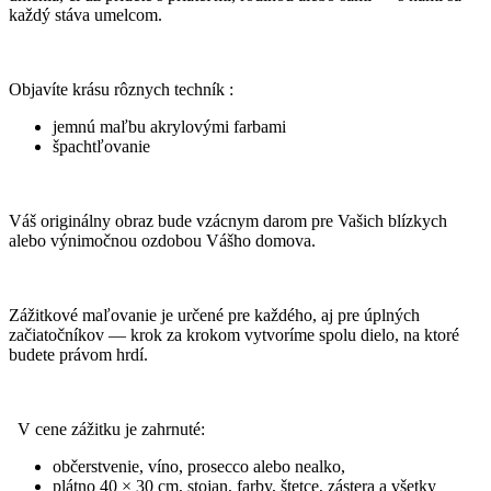
každý stáva umelcom.
Objavíte krásu rôznych techník :
jemnú maľbu akrylovými farbami
špachtľovanie
Váš originálny obraz bude vzácnym darom pre Vašich blízkych
alebo výnimočnou ozdobou Vášho domova.
Zážitkové maľovanie je určené pre každého, aj pre úplných
začiatočníkov — krok za krokom vytvoríme spolu dielo, na ktoré
budete právom hrdí.
V cene zážitku je zahrnuté:
občerstvenie, víno, prosecco alebo nealko,
plátno 40 × 30 cm, stojan, farby, štetce, zástera a všetky