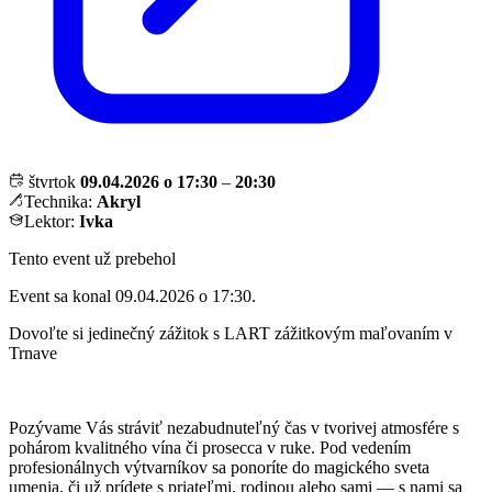
štvrtok
09.04.2026 o 17:30
–
20:30
Technika:
Akryl
Lektor:
Ivka
Tento event už prebehol
Event sa konal 09.04.2026 o 17:30.
Dovoľte si jedinečný zážitok s LART zážitkovým maľovaním v
Trnave
Pozývame Vás stráviť nezabudnuteľný čas v tvorivej atmosfére s
pohárom kvalitného vína či prosecca v ruke. Pod vedením
profesionálnych výtvarníkov sa ponoríte do magického sveta
umenia, či už prídete s priateľmi, rodinou alebo sami — s nami sa