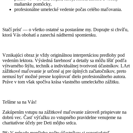
maliarske pomôcky,
profesionálne umelecké vedenie počas celého maľovania.
Stačí prísť — o všetko ostatné sa postaráme my. Doprajte si chvíľu,
ktorá Vás obohatí a zanechá nádhernú spomienku.
Vznikajúci obraz je vždy originálnou interpretáciou predlohy pod
vedením lektora. Výsledná farebnosť a detaily sa môžu líšiť podľa
výtvarného štýlu, techník a individuálnej tvorivosti účastníkov. LArt
zážitkové maľovanie je určené aj pre úplných začiatočníkov, preto
nemusí byť možné presne kopírovať dielo profesionálneho autora.
Práve v tom však spočíva krása vlastného umeleckého zážitku.
Tešíme sa na Vás!
Zakúpením vstupu na zážitkové maľovanie zároveň prispievate na
dobrú vec. Časť výťažku zo vstupného pravidelne venujeme na
charitatívne účely pre Deti môjho srdca.
PS: V prípade menšieho počtu účastníkov si usporiadateľ