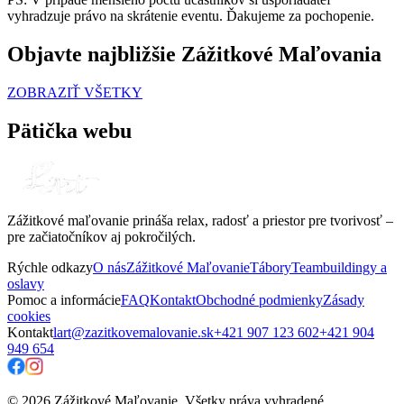
vyhradzuje právo na skrátenie eventu. Ďakujeme za pochopenie.
Objavte najbližšie Zážitkové Maľovania
ZOBRAZIŤ VŠETKY
Pätička webu
Zážitkové maľovanie prináša relax, radosť a priestor pre tvorivosť –
pre začiatočníkov aj pokročilých.
Rýchle odkazy
O nás
Zážitkové Maľovanie
Tábory
Teambuildingy a
oslavy
Pomoc a informácie
FAQ
Kontakt
Obchodné podmienky
Zásady
cookies
Kontakt
lart@zazitkovemalovanie.sk
+421 907 123 602
+421 904
949 654
© 2026 Zážitkové Maľovanie. Všetky práva vyhradené.