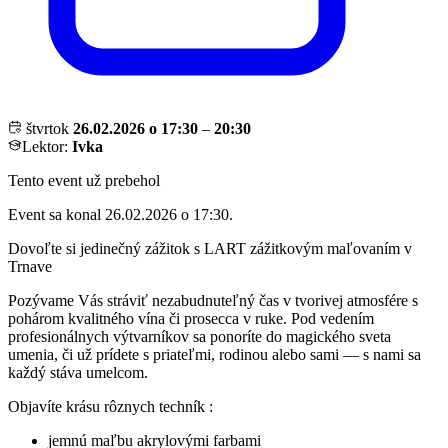
štvrtok
26.02.2026 o 17:30
–
20:30
Lektor:
Ivka
Tento event už prebehol
Event sa konal 26.02.2026 o 17:30.
Dovoľte si jedinečný zážitok s LART zážitkovým maľovaním v
Trnave
Pozývame Vás stráviť nezabudnuteľný čas v tvorivej atmosfére s
pohárom kvalitného vína či prosecca v ruke. Pod vedením
profesionálnych výtvarníkov sa ponoríte do magického sveta
umenia, či už prídete s priateľmi, rodinou alebo sami — s nami sa
každý stáva umelcom.
Objavíte krásu rôznych techník :
jemnú maľbu akrylovými farbami