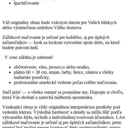
špachtľovanie
Váš originálny obraz bude vzácnym darom pre Vašich blízkych
alebo výnimočnou ozdobou Vášho domova.
Zážitkové maľovanie je určené pre každého, aj pre úplných
začiatočníkov — krok za krokom vytvoríme spolu dielo, na ktoré
budete právom hrdí.
V cene zážitku je zahrnuté:
občerstvenie, víno, prosecco alebo nealko,
plátno 60 × 30 cm, stojan, farby, štetce, zástera a všetky
maliarske pomôcky,
profesionálne umelecké vedenie počas celého maľovania.
Stačí prísť — o všetko ostatné sa postaráme my. Doprajte si chvíľu,
ktorá Vás obohatí a zanechá nádhernú spomienku.
Vznikajúci obraz je vždy originálnou interpretáciou predlohy pod
vedením lektora. Výsledná farebnosť a detaily sa môžu líšiť podľa
výtvarného štýlu, techník a individuálnej tvorivosti účastníkov. LArt
zážitkové maľovanie je určené aj pre úplných začiatočníkov, preto
nemusí byť možné presne kopírovať dielo profesionálneho autora.