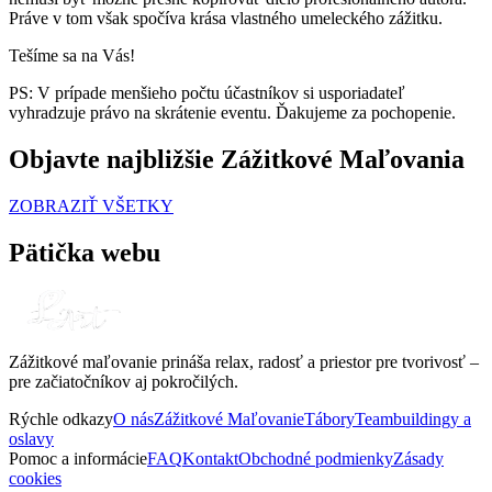
Práve v tom však spočíva krása vlastného umeleckého zážitku.
Tešíme sa na Vás!
PS: V prípade menšieho počtu účastníkov si usporiadateľ
vyhradzuje právo na skrátenie eventu. Ďakujeme za pochopenie.
Objavte najbližšie Zážitkové Maľovania
ZOBRAZIŤ VŠETKY
Pätička webu
Zážitkové maľovanie prináša relax, radosť a priestor pre tvorivosť –
pre začiatočníkov aj pokročilých.
Rýchle odkazy
O nás
Zážitkové Maľovanie
Tábory
Teambuildingy a
oslavy
Pomoc a informácie
FAQ
Kontakt
Obchodné podmienky
Zásady
cookies